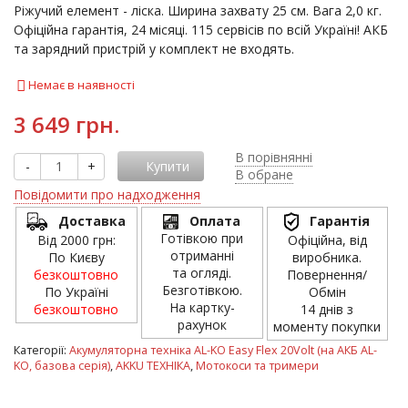
Ріжучий елемент - ліска. Ширина захвату 25 см. Вага 2,0 кг.
Офіційна гарантія, 24 місяці. 115 сервісів по всій Україні! АКБ
та зарядний пристрій у комплект не входять.
Немає в наявності
3 649 грн.
В порівнянні
-
+
Купити
В обране
Повідомити про надходження
Доставка
Оплата
Гарантія
Готівкою при
Від 2000 грн:
Офіційна, від
отриманні
По Києву
виробника.
та огляді.
безкоштовно
Повернення/
Безготівкою.
По Україні
Обмін
На картку-
безкоштовно
14 днів з
рахунок
моменту покупки
Категорії:
Акумуляторна техніка AL-KO Easy Flex 20Volt (на АКБ AL-
KO, базова серія)
,
AKKU ТЕХНІКА
,
Мотокоси та тримери