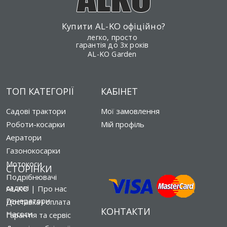
Купити AL-KO офіційно?
легко, просто
гарантія до 3х років
AL-KO Garden
ТОП КАТЕГОРІЇ
КАБІНЕТ
Садові трактори
Мої замовлення
Роботи-косарки
Мій профіль
Аератори
Газонокосарки
Мотокоси
СТОРІНКИ
Подрібнювачі
садові
AL-KO | Про нас
Генератори
Доставка і оплата
КОНТАКТИ
Насоси
Гарантія та сервіс