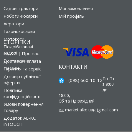
Садові трактори
Мої замовлення
Роботи-косарки
Мій профіль
Аератори
Газонокосарки
Мотокоси
СТОРІНКИ
Подрібнювачі
садові
AL-KO | Про нас
Генератори
Доставка і оплата
КОНТАКТИ
Насоси
Гарантія та сервіс
Договір публічної
Пн-Пт.
(098) 660-10-12
оферти
з 9:00
до
Політика
18:00,
конфіденційності
Сб та Нд вихідний
Умови повернення
market.alko.ua(a)gmail.com
товару
Додаток AL-KO
inTOUCH