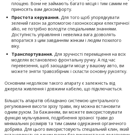
площею. Вони не займають багато місця і тим самим не
приносять вам дискомфорту.
Простота керування.
Для того щоб упорядкувати
зелений газон за допомогою газонокосарки електричної
alko, не потрібно володіти спеціальними знаннями.
Доступність управління і невелика вага дозволять
впоратися з цим завданням жінкам і людям похилого
віку.
Транспортування.
Для зручності переміщення на всіх
моделях встановлено фронтальну ручку. А під час
перевезення, щоб заощадити місце у вашому авто, ви
можете зняти травозбірник і скласти основну рукоятку.
Основним недоліком такого апарату є залежність від
джерела живлення і довжини кабелю, що підключається.
Більшість апаратів обладнано системою центрального
регулювання висоти зрізу трави, яку можна встановити
одним рухом. За бажанням, ви можете використовувати
функцію мульчування, подрібнення зрізаної трави до
мінімальних розмірів та тим самим одержання органічного
добрива. Для цього використовують спеціальний клин, який
встановлюється одним рухом без використання додаткових