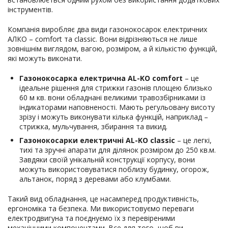
інструментів.
Компанія виробляє два види газонокосарок електричних
АЛКО – comfort та classic. Вони відрізняються не лише
зовнішнім виглядом, вагою, розміром, а й кількістю функцій,
які можуть виконати.
Газонокосарка електрична AL-KO comfort
– це
ідеальне рішення для стрижки газонів площею близько
60 м кв. вони обладнані великими травозбірниками із
індикаторами наповненості. Мають регульовану висоту
зрізу і можуть виконувати кілька функцій, наприклад –
стрижка, мульчування, збирання та викид.
Газонокосарки електричні AL-KO classic
– це легкі,
тихі та зручні апарати для ділянок розміром до 250 кв.м.
Завдяки своїй унікальній конструкції корпусу, вони
можуть використовуватися поблизу будинку, огорож,
альтанок, поряд з деревами або клумбами.
Такий вид обладнання, це насамперед продуктивність,
ергономіка та безпека. Ми використовуємо переваги
електродвигуна та поєднуємо їх з перевіреними
механічними компонентами. Все для того, щоб ви