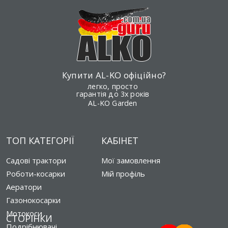
Купити AL-KO офіційно?
легко, просто
гарантія до 3х років
AL-KO Garden
ТОП КАТЕГОРІЇ
КАБІНЕТ
Садові трактори
Мої замовлення
Роботи-косарки
Мій профіль
Аератори
Газонокосарки
Мотокоси
СТОРІНКИ
Подрібнювачі