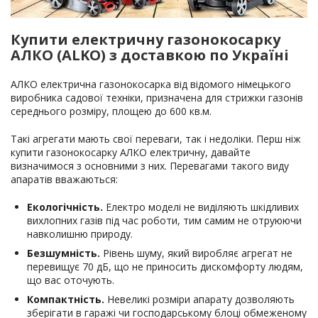
Купити електричну газонокосарку
АЛКО (ALKO) з доставкою по Україні
АЛКО електрична газонокосарка від відомого німецького
виробника садової техніки, призначена для стрижки газонів
середнього розміру, площею до 600 кв.м.
Такі агрегати мають свої переваги, так і недоліки. Перш ніж
купити газонокосарку АЛКО електричну, давайте
визначимося з основними з них. Перевагами такого виду
апаратів вважаються:
Екологічність.
Електро моделі не виділяють шкідливих
вихлопних газів під час роботи, тим самим не отруюючи
навколишню природу.
Безшумність.
Рівень шуму, який виробляє агрегат не
перевищує 70 дБ, що не приносить дискомфорту людям,
що вас оточують.
Компактність.
Невеликі розміри апарату дозволяють
зберігати в гаражі чи господарському блоці обмеженому