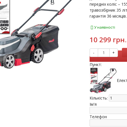
передніх коліс – 1
травозбірник 35 літ
гарантія 36 місяців.
У наявності
10 299 грн.
-
+
Пункт:
Елек
Кількість:
Ім'я
Телефон