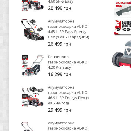
4.60 SP-S Easy
20 499 грн.
Акумуляторна
газонокосарка AL-KO
4.65 Li SP Easy Energy
Flex (з АКБ і зарядним)
26 499 грн.
Бензинова
газонокосарка AL-KO
4.20 P-S Easy
16 299 грн.
Акумуляторна
газонокосарка AL-KO
46.9 LI SP Energy Flex (з
АКБ 4А/год)
29 499 грн.
Акумуляторна
газонокосарка AL-KO