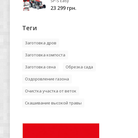
SP-S Easy
23 299 грн.
Теги
Заготовка дров
Заготовка компоста
Заготовка сена
Обрезка сада
Оздоровление газона
Очистка участка от веток
Скашивание высокой травы