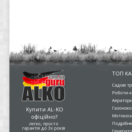
ТОП КА
Садові т
Роботи-к
Аератор
Газоноко
Купити AL-KO
Мотокос
офіційно?
Подрібню
легко, просто
гарантія до 3х років
Генерат