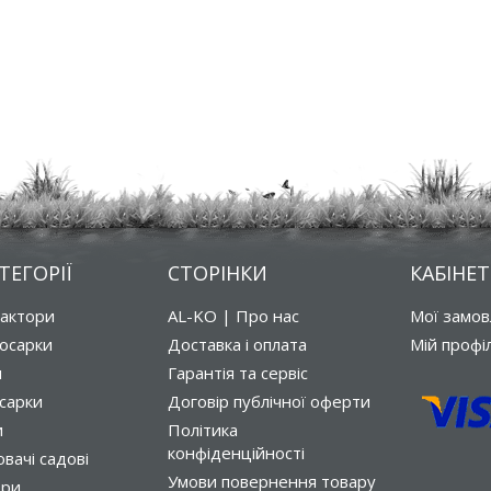
ТЕГОРІЇ
СТОРІНКИ
КАБІНЕТ
рактори
AL-KO | Про нас
Мої замо
осарки
Доставка і оплата
Мій профі
и
Гарантія та сервіс
сарки
Договір публічної оферти
и
Політика
конфіденційності
вачі садові
Умови повернення товару
ори