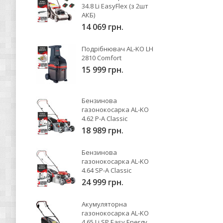
34.8 Li EasyFlex (з 2шт
АКБ)
14 069 грн.
Подрібнювач AL-KO LH
2810 Comfort
15 999 грн.
Бензинова
газонокосарка AL-KO
4.62 P-A Classic
18 989 грн.
Бензинова
газонокосарка AL-KO
4.64 SP-A Classic
24 999 грн.
Акумуляторна
газонокосарка AL-KO
4.65 Li SP Easy Energy