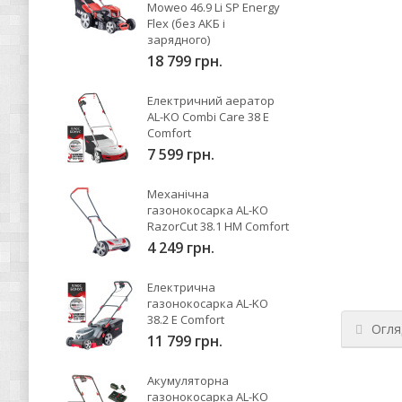
Moweo 46.9 Li SP Energy
Flex (без АКБ і
зарядного)
18 799 грн.
Електричний аератор
AL-KO Combi Care 38 E
Comfort
7 599 грн.
Механічна
газонокосарка AL-KO
RazorCut 38.1 HM Comfort
4 249 грн.
Електрична
газонокосарка AL-KO
38.2 E Comfort
Огля
11 799 грн.
Акумуляторна
газонокосарка AL-KO