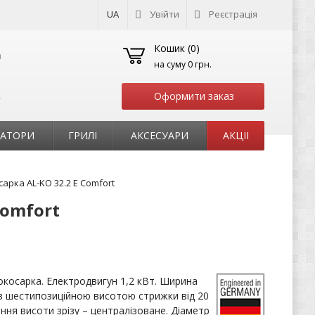
UA
Увійти
Реєстрація
Кошик (
0
)
на суму
0 грн.
Оформити заказ
т
РАТОРИ
ГРИЛІ
АКСЕСУАРИ
АКЦІІ
арка AL-KO 32.2 E Comfort
Comfort
окосарка. Електродвигун 1,2 кВт. Ширина
із шестипозиційною висотою стрижки від 20
ння висоти зрізу – централізоване. Діаметр