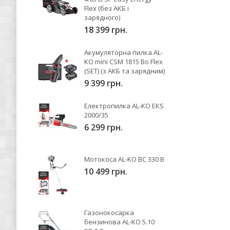
Flex (без АКБ і
зарядного)
18 399 грн.
Акумуляторна пилка AL-
KO mini CSM 1815 Bo Flex
(SET) (з АКБ та зарядним)
9 399 грн.
Електропилка AL-KO EKS
2000/35
6 299 грн.
Мотокоса AL-KO BC 330 B
10 499 грн.
Газонокосарка
бензинова AL-KO 5.10