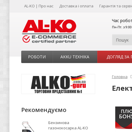
AL-KO | Про нас
Доставка і оплата
Гарантія та серві
Час робот
Пн-Пт. з 9:0
РОБОТИ
AKKU ТЕХНІКА
ДОГЛЯД ЗА
Головна
Елект
Рекомендуємо
Бензинова
газонокосарка AL-KO