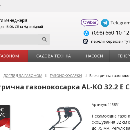
с
и менеджерів:
0 до 18:00, Сб та Нд вихідний
(098) 660-10-12
перелік сервісів » ту
 ГАЗОНОМ
САДОВА ТЕХНІКА
НАСОСИ
ГЕНЕ
ДОГЛЯД ЗА ГАЗОНОМ
ГАЗОНОКОСАРКИ
Електрична газонокос
рична газонокосарка AL-KO 32.2 E 
Артикул:
113851
Несамохідна газон
скошування 32 см 
до 75 мм. Регулюва