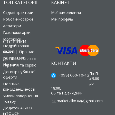
ТОП КАТЕГОРІЇ
КАБІНЕТ
Садові трактори
Мої замовлення
Роботи-косарки
Мій профіль
Аератори
Газонокосарки
Мотокоси
СТОРІНКИ
Подрібнювачі
садові
AL-KO | Про нас
Генератори
Доставка і оплата
КОНТАКТИ
Насоси
Гарантія та сервіс
Договір публічної
Пн-Пт.
(098) 660-10-12
оферти
з 9:00
до
Політика
18:00,
конфіденційності
Сб та Нд вихідний
Умови повернення
market.alko.ua(a)gmail.com
товару
Додаток AL-KO
inTOUCH