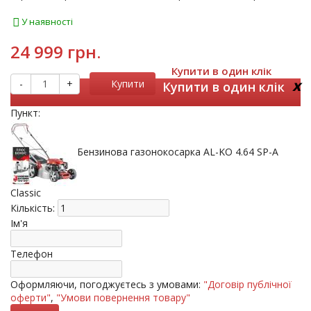
У наявності
24 999 грн.
Купити в один клік
x
-
+
Купити
Купити в один клік
Пункт:
Бензинова газонокосарка AL-KO 4.64 SP-A
Classic
Кількість:
Ім'я
Телефон
Оформляючи, погоджуєтесь з умовами:
"Договір публічної
оферти"
,
"Умови повернення товару"