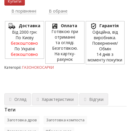
В порівнянні
В обране
Доставка
Оплата
Гарантія
Готівкою при
Від 2000 грн:
Офіційна, від
отриманні
По Києву
виробника.
та огляді.
безкоштовно
Повернення/
Безготівкою.
По Україні
Обмін
На картку-
безкоштовно
14 днів з
рахунок
моменту покупки
Категорії:
ГАЗОНОКОСАРКИ
Огляд
Характеристики
Відгуки
Теги
Заготовка дров
Заготовка компоста