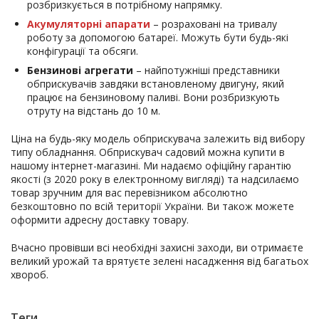
розбризкується в потрібному напрямку.
Акумуляторні апарати
– розраховані на тривалу
роботу за допомогою батареї. Можуть бути будь-які
конфігурації та обсяги.
Бензинові агрегати
– найпотужніші представники
обприскувачів завдяки встановленому двигуну, який
працює на бензиновому паливі. Вони розбризкують
отруту на відстань до 10 м.
Ціна на будь-яку модель обприскувача залежить від вибору
типу обладнання. Обприскувач садовий можна купити в
нашому інтернет-магазині. Ми надаємо офіційну гарантію
якості (з 2020 року в електронному вигляді) та надсилаємо
товар зручним для вас перевізником абсолютно
безкоштовно по всій території України. Ви також можете
оформити адресну доставку товару.
Вчасно провівши всі необхідні захисні заходи, ви отримаєте
великий урожай та врятуєте зелені насадження від багатьох
хвороб.
Теги