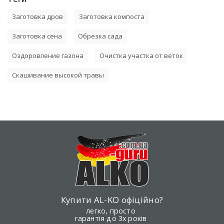
Заготовка дров
Заготовка компоста
Заготовка сена
Обрезка сада
Оздоровление газона
Очистка участка от веток
Скашивание высокой травы
Купити AL-KO офіційно?
легко, просто
гарантія до 3х років