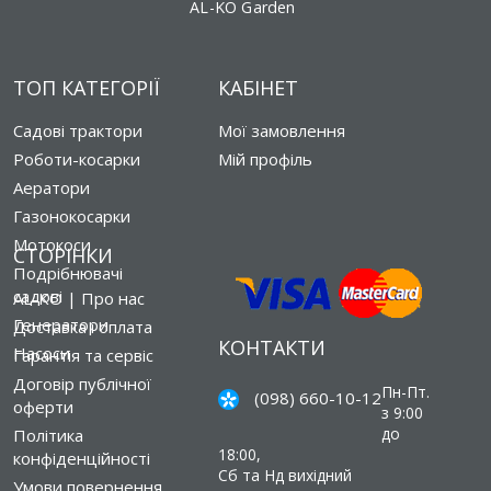
AL-KO Garden
ТОП КАТЕГОРІЇ
КАБІНЕТ
Садові трактори
Мої замовлення
Роботи-косарки
Мій профіль
Аератори
Газонокосарки
Мотокоси
СТОРІНКИ
Подрібнювачі
садові
AL-KO | Про нас
Генератори
Доставка і оплата
КОНТАКТИ
Насоси
Гарантія та сервіс
Договір публічної
Пн-Пт.
(098) 660-10-12
оферти
з 9:00
до
Політика
18:00,
конфіденційності
Сб та Нд вихідний
Умови повернення