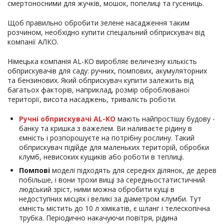
смертоносними для жучків, мошок, попелиці та гусениць.
Щоб правильно обробити зелене насадження таким
розчином, необхідно купити спеціальний обприскувач від
компанії АЛКО.
Німецька компанія AL-KO виробляє величезну кількість
обприскувачів для саду: ручних, помпових, акумуляторних
та бензинових. Який обприскувач купити залежить від
багатьох факторів, наприклад, розмір оброблюваної
території, висота насаджень, тривалість роботи.
Ручні обприскувачі AL-KO
мають найпростішу будову -
банку та кришка з важелем. Ви наливаєте рідину в
ємність і розпорошуєте на потрібну рослину. Такий
обприскувач підійде для маленьких територій, обробки
клумб, невисоких кущиків або роботи в теплиці.
Помпові
моделі підходять для середніх ділянок, де дерев
побільше, і вони трохи вищі за середньостатистичний
людський зріст, ними можна обробити кущі в
недоступних місцях і великі за діаметром клумби. Тут
ємність містить до 10 л хімікатів, є шланг і телескопічна
трубка. Періодично накачуючи повітря, рідина