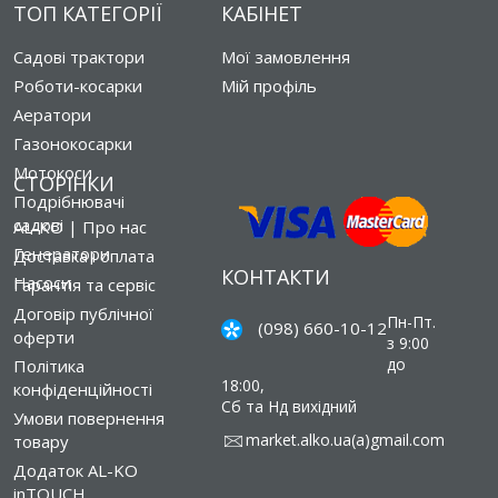
ТОП КАТЕГОРІЇ
КАБІНЕТ
Садові трактори
Мої замовлення
Роботи-косарки
Мій профіль
Аератори
Газонокосарки
Мотокоси
СТОРІНКИ
Подрібнювачі
садові
AL-KO | Про нас
Генератори
Доставка і оплата
КОНТАКТИ
Насоси
Гарантія та сервіс
Договір публічної
Пн-Пт.
(098) 660-10-12
оферти
з 9:00
до
Політика
18:00,
конфіденційності
Сб та Нд вихідний
Умови повернення
market.alko.ua(a)gmail.com
товару
Додаток AL-KO
inTOUCH