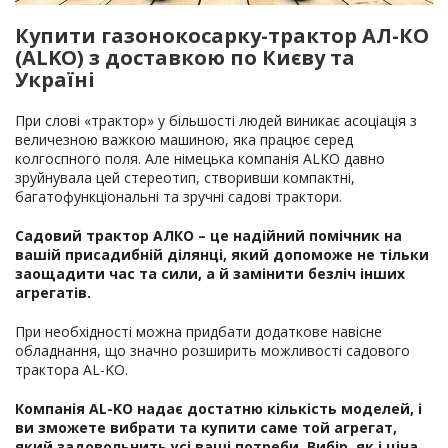
Купити газонокосарку-трактор АЛ-КО
(ALKO) з доставкою по Києву та
Україні
При слові «трактор» у більшості людей виникає асоціація з
величезною важкою машиною, яка працює серед
колгоспного поля. Але німецька компанія ALKO давно
зруйнувала цей стереотип, створивши компактні,
багатофункціональні та зручні садові трактори.
Садовий трактор АЛКО – це надійний помічник на
вашій присадибній ділянці, який допоможе не тільки
заощадити час та сили, а й замінити безліч інших
агрегатів.
При необхідності можна придбати додаткове навісне
обладнання, що значно розширить можливості садового
трактора AL-KO.
Компанія AL-KO надає достатню кількість моделей, і
ви зможете вибрати та купити саме той агрегат,
який задовольнить усі ваші потреби. Вибір, як і ціна,