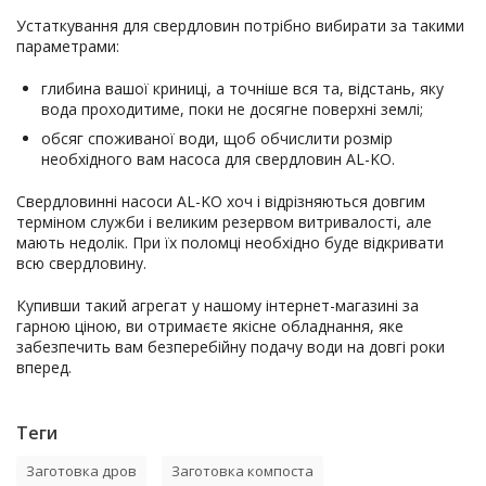
Устаткування для свердловин потрібно вибирати за такими
параметрами:
глибина вашої криниці, а точніше вся та, відстань, яку
вода проходитиме, поки не досягне поверхні землі;
обсяг споживаної води, щоб обчислити розмір
необхідного вам насоса для свердловин AL-KO.
Свердловинні насоси AL-KO хоч і відрізняються довгим
терміном служби і великим резервом витривалості, але
мають недолік. При їх поломці необхідно буде відкривати
всю свердловину.
Купивши такий агрегат у нашому інтернет-магазині за
гарною ціною, ви отримаєте якісне обладнання, яке
забезпечить вам безперебійну подачу води на довгі роки
вперед.
Теги
Заготовка дров
Заготовка компоста