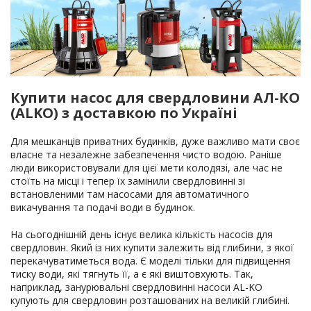
Купити насос для свердловини АЛ-КО
(ALKO) з доставкою по Україні
Для мешканців приватних будинків, дуже важливо мати своє
власне та незалежне забезпечення чисто водою. Раніше
люди використовували для цієї мети колодязі, але час не
стоїть на місці і тепер їх замінили свердловинні зі
встановленими там насосами для автоматичного
викачування та подачі води в будинок.
На сьогоднішній день існує велика кількість насосів для
свердловин. Який із них купити залежить від глибини, з якої
перекачуватиметься вода. Є моделі тільки для підвищення
тиску води, які тягнуть її, а є які виштовхують. Так,
наприклад, занурювальні свердловинні насоси AL-KO
купують для свердловин розташованих на великій глибині.