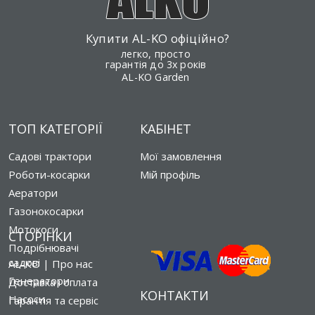
Купити AL-KO офіційно?
легко, просто
гарантія до 3х років
AL-KO Garden
ТОП КАТЕГОРІЇ
КАБІНЕТ
Садові трактори
Мої замовлення
Роботи-косарки
Мій профіль
Аератори
Газонокосарки
Мотокоси
СТОРІНКИ
Подрібнювачі
садові
AL-KO | Про нас
Генератори
Доставка і оплата
КОНТАКТИ
Насоси
Гарантія та сервіс