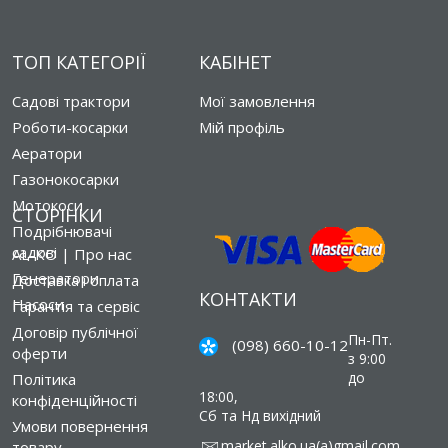
ТОП КАТЕГОРІЇ
КАБІНЕТ
Садові трактори
Мої замовлення
Роботи-косарки
Мій профіль
Аератори
Газонокосарки
Мотокоси
СТОРІНКИ
Подрібнювачі
садові
AL-KO | Про нас
Генератори
Доставка і оплата
КОНТАКТИ
Насоси
Гарантія та сервіс
Договір публічної
Пн-Пт.
(098) 660-10-12
оферти
з 9:00
до
Політика
18:00,
конфіденційності
Сб та Нд вихідний
Умови повернення
market.alko.ua(a)gmail.com
товару