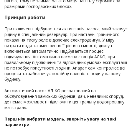
вагою, тому не займає багато місця навіть у скромних за
розмірами господарських блоках.
Принцип роботи
При включенні відбувається активізація насоса, який закачує
рідину в спеціальний резервуар. При настанні граничного
показання тиску реле відключає електродвигун. У міру
витрати води та зменшення її рівня в ємності, двигун
включається автоматично і відбувається процес
підкачування. Автоматична насосна станція АЛКО, при
правильному підключенні та відповідних умовах експлуатації
не потребує присутності людини. Апарат сам контролює всі
процеси та забезпечує постійну наявність води у вашому
будинку.
Автоматичний насос АЛ-КО розрахований на
обслуговування заміських будинків, дач, невеликих споруд,
де немає можливості підключити центральну водопровідну
магістраль.
Перш ніж вибрати модель, зверніть увагу на такі
параметри: