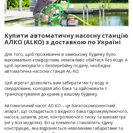
Купити автоматичну насосну станцію
АЛКО (ALKO) з доставкою по Україні
Для того, щоб проживання в заміському будинку було
максимально комфортним, неможливо обійтися без води. А
щоб організувати її безперебійну подачу, необхідна
автоматична насосна станція AL-KO.
Цей агрегат дозволить вам забирати чисту воду зі
свердловини, колодязя або бака та здійснювати її
транспортування до кранів у вашому будинку.
Автоматичний насос АЛ-КО – це багатокомпонентний
апарат, що складається з вхідного бака гідроакумулюючого,
насоса, шлангів, реле, контролюючого тиску та манометра
(не у всіх моделях). Всі ці елементи становлять єдину
конструкцію, яка відрізняється невеликими габаритами та