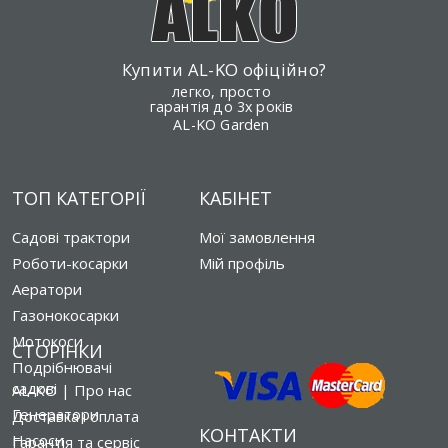
Купити AL-KO офіційно?
легко, просто
гарантія до 3х років
AL-KO Garden
ТОП КАТЕГОРІЇ
КАБІНЕТ
Садові трактори
Мої замовлення
Роботи-косарки
Мій профіль
Аератори
Газонокосарки
Мотокоси
СТОРІНКИ
Подрібнювачі
садові
AL-KO | Про нас
Генератори
Доставка і оплата
КОНТАКТИ
Насоси
Гарантія та сервіс