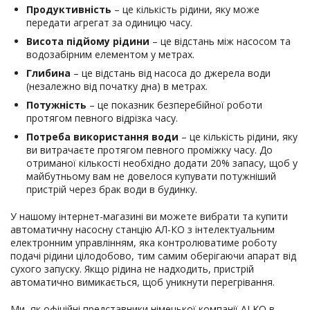
Продуктивність
– це кількість рідини, яку може
передати агрегат за одиницю часу.
Висота підйому рідини
– це відстань між насосом та
водозабірним елементом у метрах.
Глибина
– це відстань від насоса до джерела води
(незалежно від початку дна) в метрах.
Потужність
– це показник безперебійної роботи
протягом певного відрізка часу.
Потреба використання води
– це кількість рідини, яку
ви витрачаєте протягом певного проміжку часу. До
отриманої кількості необхідно додати 20% запасу, щоб у
майбутньому вам не довелося купувати потужніший
пристрій через брак води в будинку.
У нашому інтернет-магазині ви можете вибрати та купити
автоматичну насосну станцію АЛ-КО з інтелектуальним
електронним управлінням, яка контролюватиме роботу
подачі рідини цілодобово, тим самим оберігаючи апарат від
сухого запуску. Якщо рідина не надходить, пристрій
автоматично вимикається, щоб уникнути перегрівання.
Ми, як офіційні представники німецької компанії ALKO в