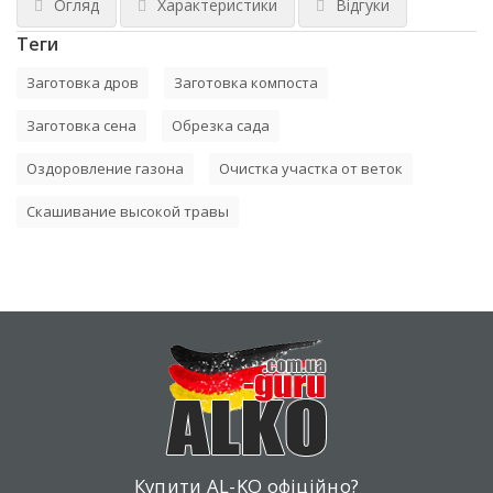
Огляд
Характеристики
Відгуки
Теги
Заготовка дров
Заготовка компоста
Заготовка сена
Обрезка сада
Оздоровление газона
Очистка участка от веток
Скашивание высокой травы
Купити AL-KO офіційно?