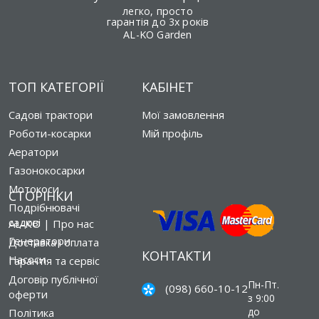
легко, просто
гарантія до 3х років
AL-KO Garden
ТОП КАТЕГОРІЇ
КАБІНЕТ
Садові трактори
Мої замовлення
Роботи-косарки
Мій профіль
Аератори
Газонокосарки
Мотокоси
СТОРІНКИ
Подрібнювачі
садові
AL-KO | Про нас
Генератори
Доставка і оплата
КОНТАКТИ
Насоси
Гарантія та сервіс
Договір публічної
Пн-Пт.
(098) 660-10-12
оферти
з 9:00
до
Політика