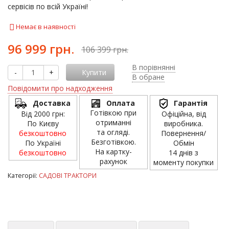
сервісів по всій Україні!
Немає в наявності
96 999 грн.
106 399 грн.
В порівнянні
-
+
Купити
В обране
Повідомити про надходження
Доставка
Оплата
Гарантія
Готівкою при
Від 2000 грн:
Офіційна, від
отриманні
По Києву
виробника.
та огляді.
безкоштовно
Повернення/
Безготівкою.
По Україні
Обмін
На картку-
безкоштовно
14 днів з
рахунок
моменту покупки
Категорії:
САДОВІ ТРАКТОРИ