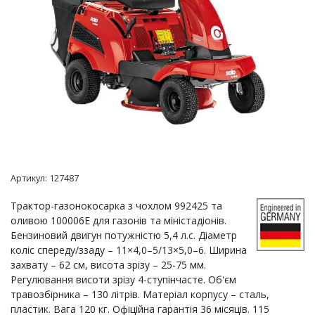
Артикул:
127487
Трактор-газонокосарка з чохлом 992425 та
оливою 100006E для газонів та міністадіонів.
Бензиновий двигун потужністю 5,4 л.с. Діаметр
коліс спереду/ззаду – 11×4,0–5/13×5,0–6. Ширина
захвату – 62 см, висота зрізу – 25-75 мм.
Регулювання висоти зрізу 4-ступінчасте. Об'єм
травозбірника – 130 літрів. Матеріал корпусу – сталь,
пластик. Вага 120 кг. Офіційна гарантія 36 місяців. 115