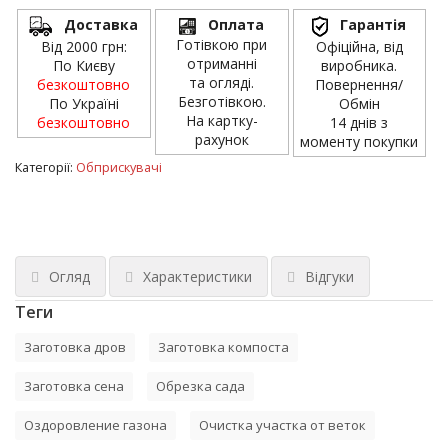
Доставка
Оплата
Гарантія
Готівкою при
Від 2000 грн:
Офіційна, від
отриманні
По Києву
виробника.
та огляді.
безкоштовно
Повернення/
Безготівкою.
По Україні
Обмін
На картку-
безкоштовно
14 днів з
рахунок
моменту покупки
Категорії:
Обприскувачі
Огляд
Характеристики
Відгуки
Теги
Заготовка дров
Заготовка компоста
Заготовка сена
Обрезка сада
Оздоровление газона
Очистка участка от веток