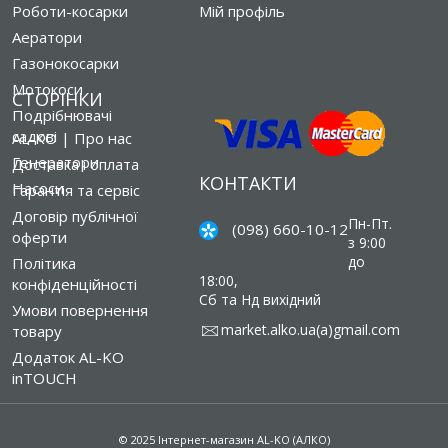
Роботи-косарки
Мій профіль
Аератори
Газонокосарки
Мотокоси
СТОРІНКИ
Подрібнювачі
садові
AL-KO | Про нас
Генератори
Доставка і оплата
КОНТАКТИ
Насоси
Гарантія та сервіс
Договір публічної
Пн-Пт.
(098) 660-10-12
оферти
з 9:00
до
Політика
18:00,
конфіденційності
Сб та Нд вихідний
Умови повернення
market.alko.ua(a)gmail.com
товару
Додаток AL-KO
inTOUCH
© 2025 Інтернет-магазин AL-KO (АЛКО)