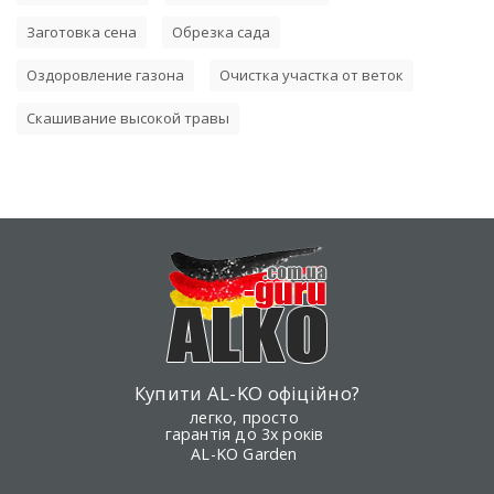
Заготовка сена
Обрезка сада
Оздоровление газона
Очистка участка от веток
Скашивание высокой травы
Купити AL-KO офіційно?
легко, просто
гарантія до 3х років
AL-KO Garden