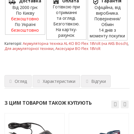
Доставка
Оплата
Гарантія
Готівкою при
Від 2000 грн:
Офіційна, від
отриманні
По Києву
виробника.
та огляді.
безкоштовно
Повернення/
Безготівкою.
По Україні
Обмін
На картку-
безкоштовно
14 днів з
рахунок
моменту покупки
Категорії:
Акумуляторна техніка AL-KO BO Flex 18Volt (на АКБ Bosch)
,
Для акумуляторної техніки
,
Аксесуари BO Flex 18Volt
Огляд
Характеристики
Відгуки
З ЦИМ ТОВАРОМ ТАКОЖ КУПУЮТЬ
ХІТ!