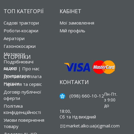
ТОП КАТЕГОРІЇ
КАБІНЕТ
Садові трактори
Мої замовлення
Роботи-косарки
Мій профіль
Аератори
Газонокосарки
Мотокоси
СТОРІНКИ
Подрібнювачі
садові
AL-KO | Про нас
Генератори
Доставка і оплата
КОНТАКТИ
Насоси
Гарантія та сервіс
Договір публічної
Пн-Пт.
(098) 660-10-12
оферти
з 9:00
до
Політика
18:00,
конфіденційності
Сб та Нд вихідний
Умови повернення
market.alko.ua(a)gmail.com
товару