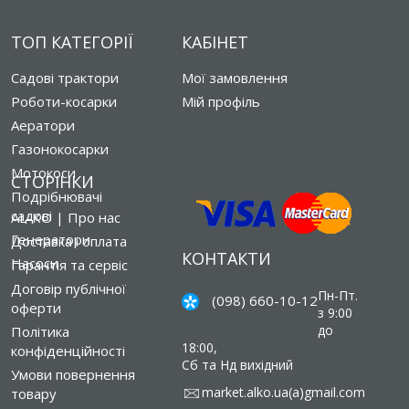
ТОП КАТЕГОРІЇ
КАБІНЕТ
Садові трактори
Мої замовлення
Роботи-косарки
Мій профіль
Аератори
Газонокосарки
Мотокоси
СТОРІНКИ
Подрібнювачі
садові
AL-KO | Про нас
Генератори
Доставка і оплата
КОНТАКТИ
Насоси
Гарантія та сервіс
Договір публічної
Пн-Пт.
(098) 660-10-12
оферти
з 9:00
до
Політика
18:00,
конфіденційності
Сб та Нд вихідний
Умови повернення
market.alko.ua(a)gmail.com
товару