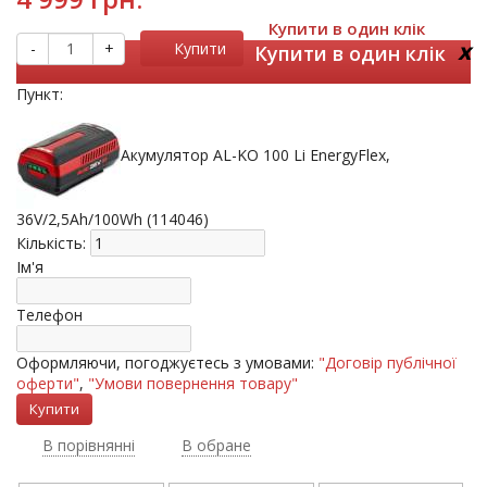
Купити в один клік
x
-
+
Купити
Купити в один клік
Пункт:
Акумулятор AL-KO 100 Li EnergyFlex,
36V/2,5Ah/100Wh (114046)
Кількість:
Ім'я
Телефон
Оформляючи, погоджуєтесь з умовами:
"Договір публічної
оферти"
,
"Умови повернення товару"
В порівнянні
В обране