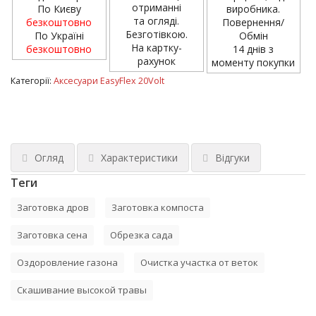
отриманні
По Києву
виробника.
та огляді.
безкоштовно
Повернення/
Безготівкою.
По Україні
Обмін
На картку-
безкоштовно
14 днів з
рахунок
моменту покупки
Категорії:
Аксесуари EasyFlex 20Volt
Огляд
Характеристики
Відгуки
Теги
Заготовка дров
Заготовка компоста
Заготовка сена
Обрезка сада
Оздоровление газона
Очистка участка от веток
Скашивание высокой травы