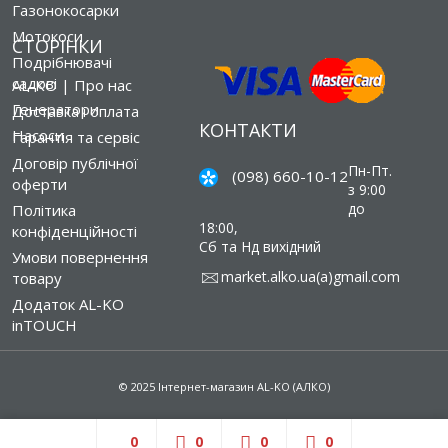
Газонокосарки
Мотокоси
СТОРІНКИ
Подрібнювачі
садові
AL-KO | Про нас
Генератори
Доставка і оплата
КОНТАКТИ
Насоси
Гарантія та сервіс
Договір публічної
Пн-Пт.
(098) 660-10-12
оферти
з 9:00
до
Політика
18:00,
конфіденційності
Сб та Нд вихідний
Умови повернення
market.alko.ua(a)gmail.com
товару
Додаток AL-KO
inTOUCH
© 2025 Інтернет-магазин AL-KO (АЛКО)
0
0
0
0