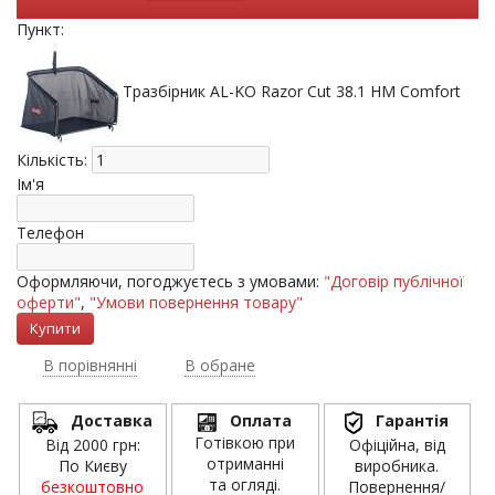
Пункт:
Тразбірник AL-KO Razor Cut 38.1 HM Comfort
Кількість:
Ім'я
Телефон
Оформляючи, погоджуєтесь з умовами:
"Договір публічної
оферти"
,
"Умови повернення товару"
В порівнянні
В обране
Доставка
Оплата
Гарантія
Готівкою при
Від 2000 грн:
Офіційна, від
отриманні
По Києву
виробника.
та огляді.
безкоштовно
Повернення/