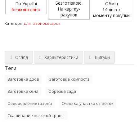
Безготівкою.
По Україні
Обмін
На картку-
безкоштовно
14 днів з
рахунок
моменту покупки
Категорії:
Для газонокосарок
Огляд
Характеристики
Відгуки
Теги
Заготовка дров
Заготовка компоста
Заготовка сена
Обрезка сада
Оздоровление газона
Очистка участка от веток
Скашивание высокой травы