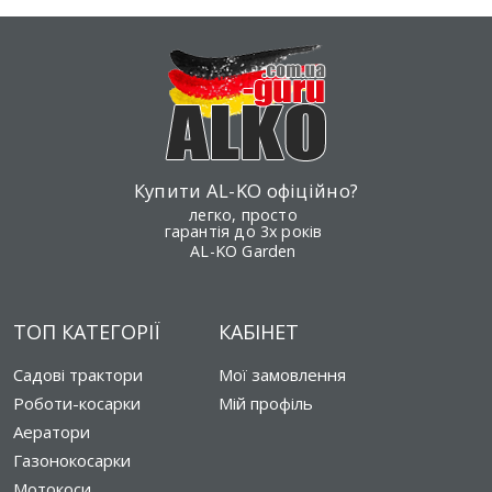
Купити AL-KO офіційно?
легко, просто
гарантія до 3х років
AL-KO Garden
ТОП КАТЕГОРІЇ
КАБІНЕТ
Садові трактори
Мої замовлення
Роботи-косарки
Мій профіль
Аератори
Газонокосарки
Мотокоси