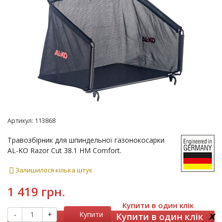
Артикул:
113868
Травозбірник для шпиндельної газонокосарки
AL-KO Razor Cut 38.1 HM Comfort.
Залишилося кілька штук
1 419 грн.
Купити в один клік
x
-
+
Купити
Купити в один клік