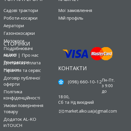
Садові трактори
Мої замовлення
Роботи-косарки
Мій профіль
Аератори
Газонокосарки
Мотокоси
СТОРІНКИ
Подрібнювачі
садові
AL-KO | Про нас
Генератори
Доставка і оплата
КОНТАКТИ
Насоси
Гарантія та сервіс
Договір публічної
Пн-Пт.
(098) 660-10-12
оферти
з 9:00
до
Політика
18:00,
конфіденційності
Сб та Нд вихідний
Умови повернення
market.alko.ua(a)gmail.com
товару
Додаток AL-KO
inTOUCH