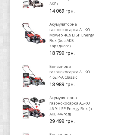
АКБ)
14 069 грн.
Акумуляторна
газонокосарка AL-KO
Moweo 46.9 Li SP Energy
Flex (без АКБ і
зарядного)
18 799 грн.
Бензинова
газонокосарка AL-KO
4.62 P-A Classic
18 989 грн.
Акумуляторна
газонокосарка AL-KO
46.9 LI SP Energy Flex (з
АКБ 4А/год)
29 499 грн.
Бензинова