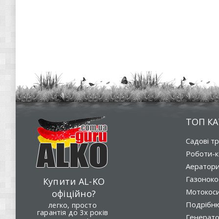
ТОП КА
Садові т
Роботи-к
Аератор
Газоноко
Купити AL-KO
Мотокос
офіційно?
Подрібню
легко, просто
гарантія до 3х років
Генерат