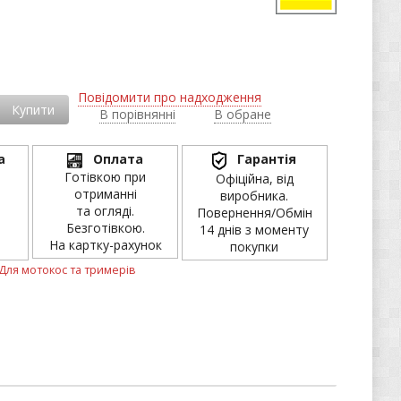
і
Повідомити про надходження
Купити
В порівнянні
В обране
а
Оплата
Гарантія
Готівкою при
Офіційна, від
отриманні
виробника.
та огляді.
Повернення/Обмін
Безготівкою.
14 днів з моменту
На картку-рахунок
покупки
Для мотокос та тримерів