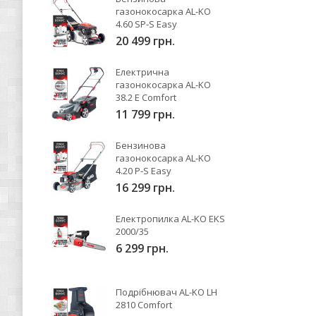
газонокосарка AL-KO
4.60 SP-S Easy
20 499 грн.
Електрична
газонокосарка AL-KO
38.2 E Comfort
11 799 грн.
Бензинова
газонокосарка AL-KO
4.20 P-S Easy
16 299 грн.
Електропилка AL-KO EKS
2000/35
6 299 грн.
Подрібнювач AL-KO LH
2810 Comfort