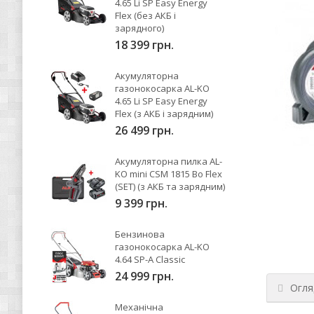
4.65 Li SP Easy Energy
Flex (без АКБ і
зарядного)
18 399 грн.
Акумуляторна
газонокосарка AL-KO
4.65 Li SP Easy Energy
Flex (з АКБ і зарядним)
26 499 грн.
Акумуляторна пилка AL-
KO mini CSM 1815 Bo Flex
(SET) (з АКБ та зарядним)
9 399 грн.
Бензинова
газонокосарка AL-KO
4.64 SP-A Classic
24 999 грн.
Огля
Механічна