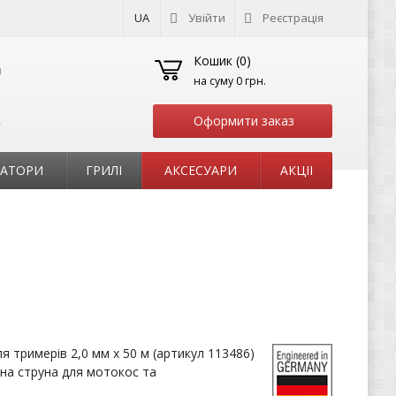
UA
Увійти
Реєстрація
Кошик (
0
)
на суму
0 грн.
Оформити заказ
т
РАТОРИ
ГРИЛІ
АКСЕСУАРИ
АКЦІІ
я тримерів 2,0 мм x 50 м (артикул 113486)
чна струна для мотокос та