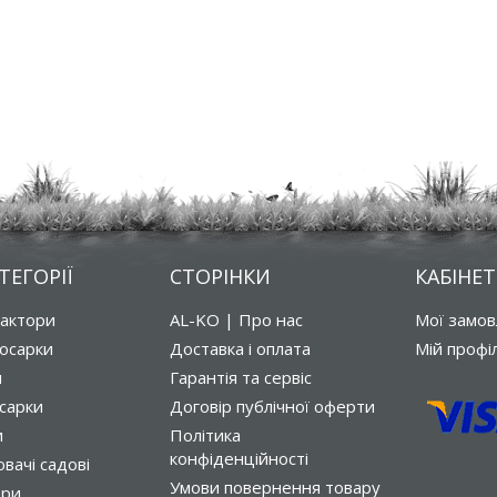
ТЕГОРІЇ
СТОРІНКИ
КАБІНЕТ
рактори
AL-KO | Про нас
Мої замо
осарки
Доставка і оплата
Мій профі
и
Гарантія та сервіс
сарки
Договір публічної оферти
и
Політика
конфіденційності
вачі садові
Умови повернення товару
ори