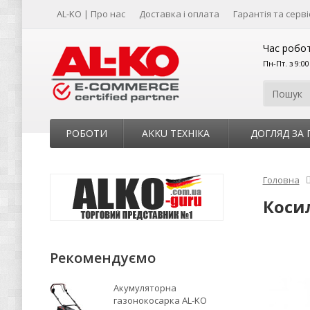
AL-KO | Про нас
Доставка і оплата
Гарантія та серві
Час робот
Пн-Пт. з 9:0
РОБОТИ
AKKU ТЕХНІКА
ДОГЛЯД ЗА
Головна
Косил
Рекомендуємо
Акумуляторна
газонокосарка AL-KO