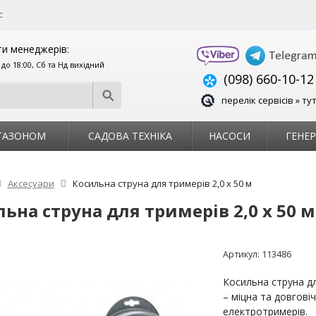
с
и менеджерів:
0 до 18:00, Сб та Нд вихідний
(098) 660-10-12
перелік сервісів » ту
 ГАЗОНОМ
САДОВА ТЕХНІКА
НАСОСИ
ГЕНЕ
Аксесуари
Косильна струна для тримерів 2,0 х 50 м
ьна струна для тримерів 2,0 х 50 м
Артикул:
113486
Косильна струна дл
– міцна та довгові
електротримерів.