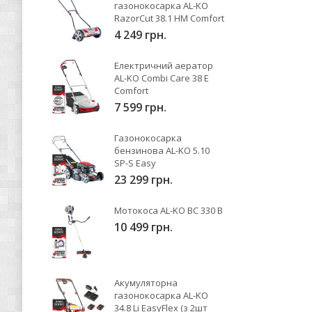
газонокосарка AL-KO
RazorCut 38.1 HM Comfort
4 249 грн.
Електричний аератор
AL-KO Combi Care 38 E
Comfort
7 599 грн.
Газонокосарка
бензинова AL-KO 5.10
SP-S Easy
23 299 грн.
Мотокоса AL-KO BC 330 B
10 499 грн.
Акумуляторна
газонокосарка AL-KO
34.8 Li EasyFlex (з 2шт