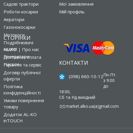
Садові трактори
Мої замовлення
Роботи-косарки
Мій профіль
Аератори
Газонокосарки
Мотокоси
СТОРІНКИ
Подрібнювачі
садові
AL-KO | Про нас
Генератори
Доставка і оплата
КОНТАКТИ
Насоси
Гарантія та сервіс
Договір публічної
Пн-Пт.
(098) 660-10-12
оферти
з 9:00
до
Політика
18:00,
конфіденційності
Сб та Нд вихідний
Умови повернення
market.alko.ua(a)gmail.com
товару
Додаток AL-KO
inTOUCH