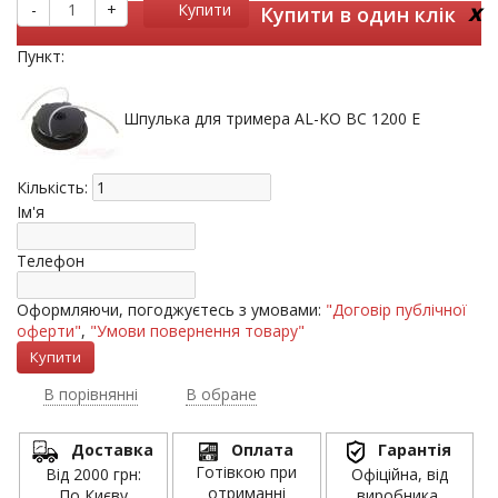
x
-
+
Купити
Купити в один клік
Пункт:
Шпулька для тримера AL-KO BC 1200 E
Кількість:
Ім'я
Телефон
Оформляючи, погоджуєтесь з умовами:
"Договір публічної
оферти"
,
"Умови повернення товару"
В порівнянні
В обране
Доставка
Оплата
Гарантія
Готівкою при
Від 2000 грн:
Офіційна, від
отриманні
По Києву
виробника.