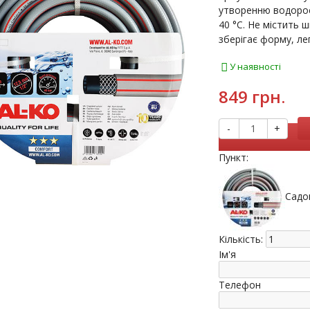
утворенню водорос
40 °С. Не містить 
зберігає форму, лег
У наявності
849 грн.
-
+
Пункт:
Садо
Кількість:
Ім'я
Телефон