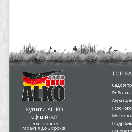
ТОП КА
Садові т
Роботи-к
Аератор
Газоноко
Купити AL-KO
Мотокос
офіційно?
Подрібню
легко, просто
гарантія до 3х років
Генерат