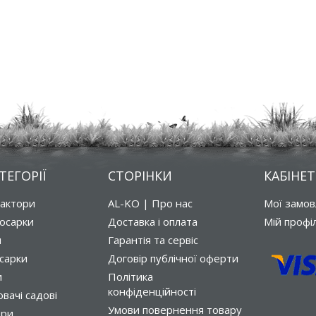
ТЕГОРІЇ
СТОРІНКИ
КАБІНЕТ
рактори
AL-KO | Про нас
Мої замо
осарки
Доставка і оплата
Мій профі
и
Гарантія та сервіс
сарки
Договір публічної оферти
и
Політика
конфіденційності
вачі садові
Умови повернення товару
ори