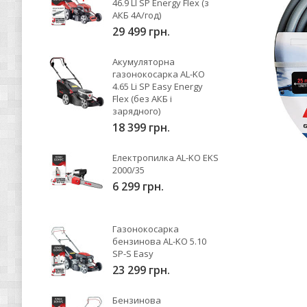
46.9 LI SP Energy Flex (з
АКБ 4А/год)
29 499 грн.
Акумуляторна
газонокосарка AL-KO
4.65 Li SP Easy Energy
Flex (без АКБ і
зарядного)
18 399 грн.
Електропилка AL-KO EKS
2000/35
6 299 грн.
Газонокосарка
бензинова AL-KO 5.10
SP-S Easy
23 299 грн.
Бензинова