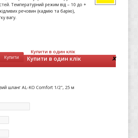
тей. Температурний режим від – 10 до +
шкідливих речовин (кадмію та барію),
ку вагу.
Купити в один клік
x
Купити
Купити в один клік
вий шланг AL-KO Comfort 1/2", 25 м