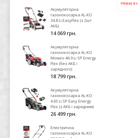
Немає в 
Акумуляторна
газонокосарка AL-KO
34.8 Li EasyFlex (з 2шт
АКБ)
14 069 грн.
Акумуляторна
газонокосарка AL-KO
Moweo 46.9 Li SP Energy
Flex (без АКБ і
зарядного)
18 799 грн.
Акумуляторна
газонокосарка AL-KO
4.65 Li SP Easy Energy
Flex (з АКБ і зарядним)
26 499 грн.
Електрична
газонокосарка AL-KO