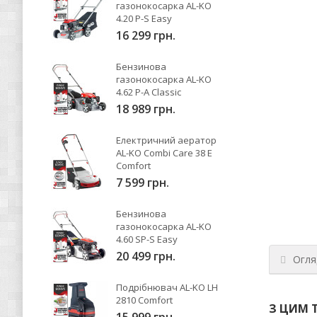
газонокосарка AL-KO
4.20 P-S Easy
16 299 грн.
Бензинова
газонокосарка AL-KO
4.62 P-A Classic
18 989 грн.
Електричний аератор
AL-KO Combi Care 38 E
Comfort
7 599 грн.
Бензинова
газонокосарка AL-KO
4.60 SP-S Easy
20 499 грн.
Огля
Подрібнювач AL-KO LH
2810 Comfort
З ЦИМ 