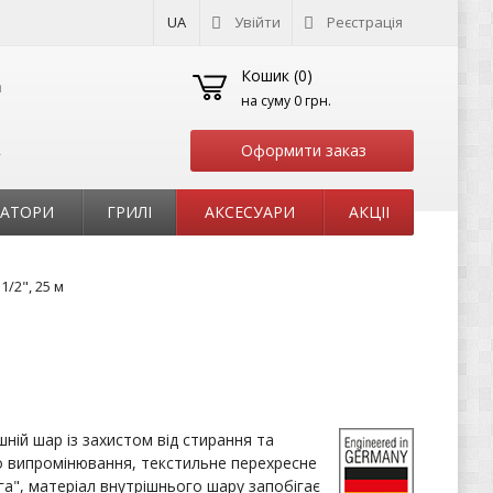
UA
Увійти
Реєстрація
Кошик (
0
)
на суму
0 грн.
Оформити заказ
т
РАТОРИ
ГРИЛІ
АКСЕСУАРИ
АКЦІІ
/2", 25 м
ній шар із захистом від стирання та
 випромінювання, текстильне перехресне
а", матеріал внутрішнього шару запобігає