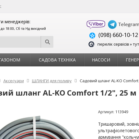
с
и менеджерів:
0 до 18:00, Сб та Нд вихідний
(098) 660-10-12
перелік сервісів » ту
 ГАЗОНОМ
САДОВА ТЕХНІКА
НАСОСИ
ГЕНЕ
Аксесуари
ШЛАНГИ для поливу
Садовий шланг AL-KO Comfort 1
ий шланг AL-KO Comfort 1/2", 25 м
Артикул:
113949
Тришаровий, зовніш
ультрафіолетового
армування "кольчуг