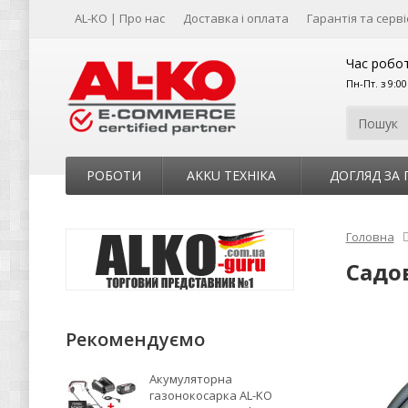
AL-KO | Про нас
Доставка і оплата
Гарантія та серві
Час робот
Пн-Пт. з 9:0
РОБОТИ
AKKU ТЕХНІКА
ДОГЛЯД ЗА
Головна
Садов
Рекомендуємо
Акумуляторна
газонокосарка AL-KO