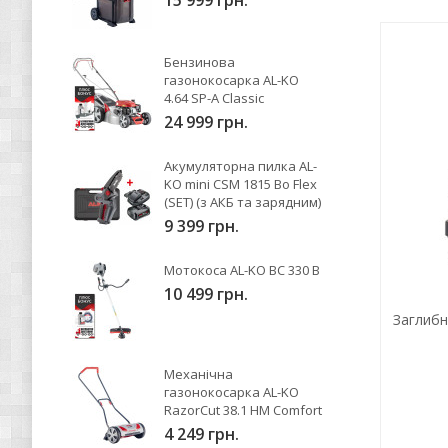
15 999 грн.
Бензинова
газонокосарка AL-KO
4.64 SP-A Classic
24 999 грн.
Акумуляторна пилка AL-
KO mini CSM 1815 Bo Flex
(SET) (з АКБ та зарядним)
9 399 грн.
Мотокоса AL-KO BC 330 B
10 499 грн.
Заглибн
Механічна
газонокосарка AL-KO
RazorCut 38.1 HM Comfort
4 249 грн.