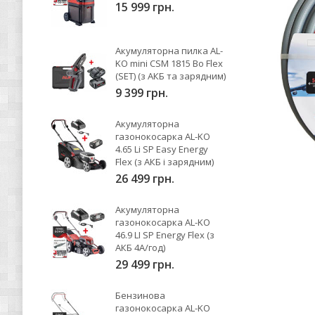
15 999 грн.
Акумуляторна пилка AL-
KO mini CSM 1815 Bo Flex
(SET) (з АКБ та зарядним)
9 399 грн.
Акумуляторна
газонокосарка AL-KO
4.65 Li SP Easy Energy
Flex (з АКБ і зарядним)
26 499 грн.
Акумуляторна
газонокосарка AL-KO
46.9 LI SP Energy Flex (з
АКБ 4А/год)
29 499 грн.
Бензинова
газонокосарка AL-KO