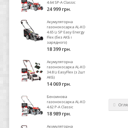
4.64 SP-A Classic
24 999 грн.
Акумуляторна
газонокосарка AL-KO
4.65 Li SP Easy Energy
Flex (без АКБ і
зарядного)
18 399 грн.
Акумуляторна
газонокосарка AL-KO
34.8 Li EasyFlex (з 2шт
АКБ)
14 069 грн.
Бензинова
газонокосарка AL-KO
Огля
4.62 P-A Classic
18 989 грн.
Акумуляторна