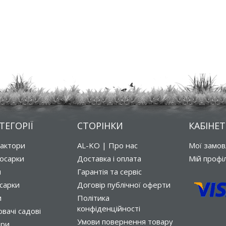
ТЕГОРІЇ
СТОРІНКИ
КАБІНЕТ
рактори
AL-KO | Про нас
Мої замо
осарки
Доставка і оплата
Мій профі
и
Гарантія та сервіс
сарки
Договір публічної оферти
и
Політика
конфіденційності
вачі садові
Умови повернення товару
ори