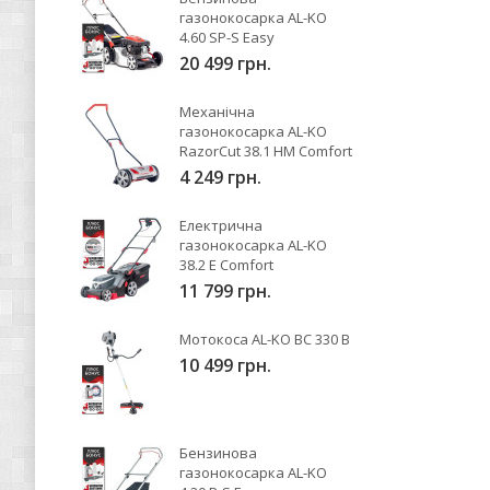
газонокосарка AL-KO
4.60 SP-S Easy
20 499 грн.
Механічна
газонокосарка AL-KO
RazorCut 38.1 HM Comfort
4 249 грн.
Електрична
газонокосарка AL-KO
38.2 E Comfort
11 799 грн.
Мотокоса AL-KO BC 330 B
10 499 грн.
Бензинова
газонокосарка AL-KO