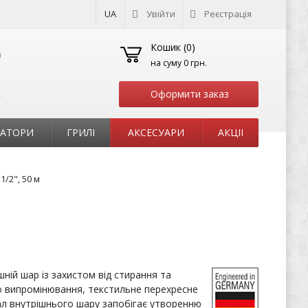
UA
Увійти
Реєстрація
Кошик (
0
)
на суму
0 грн.
Оформити заказ
т
РАТОРИ
ГРИЛІ
АКСЕСУАРИ
АКЦІІ
/2", 50 м
ній шар із захистом від стирання та
 випромінювання, текстильне перехресне
ал внутрішнього шару запобігає утворенню