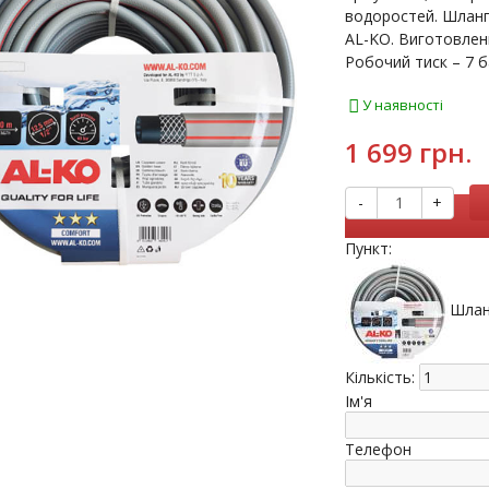
водоростей. Шланг 
AL-KO. Виготовлени
Робочий тиск – 7 б
У наявності
1 699 грн.
-
+
Пункт:
Шлан
Кількість:
Ім'я
Телефон