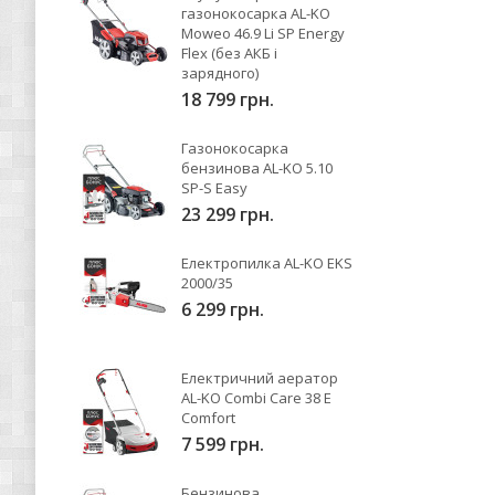
газонокосарка AL-KO
Moweo 46.9 Li SP Energy
Flex (без АКБ і
зарядного)
18 799 грн.
Газонокосарка
бензинова AL-KO 5.10
SP-S Easy
23 299 грн.
Електропилка AL-KO EKS
2000/35
6 299 грн.
Електричний аератор
AL-KO Combi Care 38 E
Comfort
7 599 грн.
Бензинова