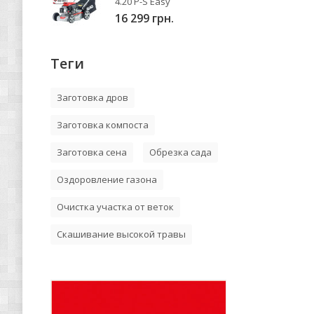
4.20 P-S Easy
16 299 грн.
Теги
Заготовка дров
Заготовка компоста
Заготовка сена
Обрезка сада
Оздоровление газона
Очистка участка от веток
Скашивание высокой травы