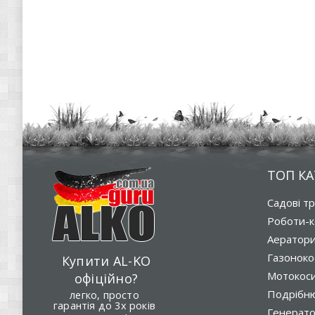
ТОП КА
Садові т
Роботи-к
Аератор
Газоноко
Купити AL-KO
Мотокос
офіційно?
Подрібню
легко, просто
гарантія до 3х років
Генерат