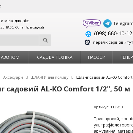
с
и менеджерів:
0 до 18:00, Сб та Нд вихідний
(098) 660-10-12
перелік сервісів » ту
 ГАЗОНОМ
САДОВА ТЕХНІКА
НАСОСИ
ГЕНЕ
Аксесуари
ШЛАНГИ для поливу
Шланг садовий AL-KO Comfort 1
 садовий AL-KO Comfort 1/2", 50 м
Артикул:
113950
Тришаровий, зовніш
ультрафіолетового
армування, матері