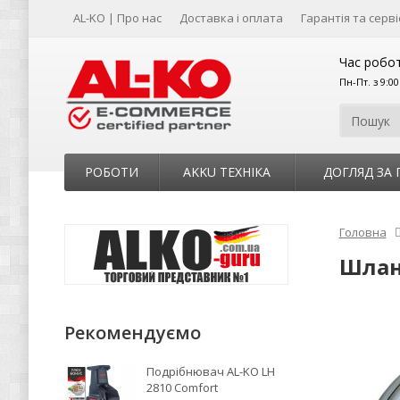
AL-KO | Про нас
Доставка і оплата
Гарантія та серві
Час робот
Пн-Пт. з 9:0
РОБОТИ
AKKU ТЕХНІКА
ДОГЛЯД ЗА
Головна
Шланг
Рекомендуємо
Подрібнювач AL-KO LH
2810 Comfort