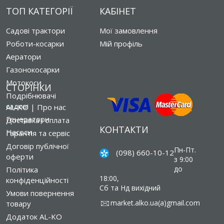
ТОП КАТЕГОРІЇ
КАБІНЕТ
Садові трактори
Мої замовлення
Роботи-косарки
Мій профіль
Аератори
Газонокосарки
Мотокоси
СТОРІНКИ
Подрібнювачі
садові
AL-KO | Про нас
Генератори
Доставка і оплата
КОНТАКТИ
Насоси
Гарантія та сервіс
Договір публічної
Пн-Пт.
(098) 660-10-12
оферти
з 9:00
до
Політика
18:00,
конфіденційності
Сб та Нд вихідний
Умови повернення
market.alko.ua(a)gmail.com
товару
Додаток AL-KO