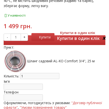
40°С, не містить шкідливих речовин (кадмію та барію),
зберігає форму, легку вагу.
У наявності
1 499 грн.
Купити в один клік
x
-
+
Купити
Купити в один клік
Пункт:
Шланг садовий AL-KO Comfort 3/4", 25 м
Кількість:
Ім'я
Телефон
Оформляючи, погоджуєтесь з умовами:
"Договір публічної
оферти"
,
"Умови повернення товару"