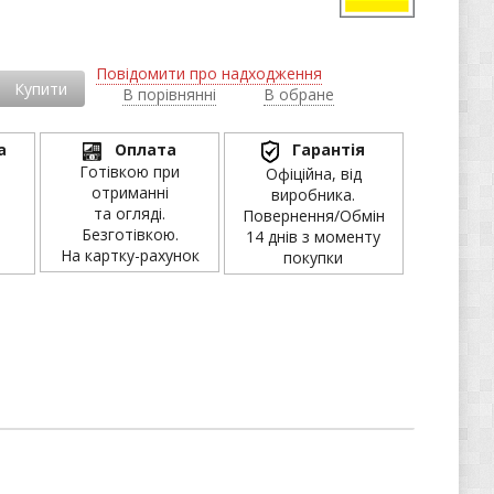
Повідомити про надходження
Купити
В порівнянні
В обране
а
Оплата
Гарантія
Готівкою при
Офіційна, від
отриманні
виробника.
та огляді.
Повернення/Обмін
Безготівкою.
14 днів з моменту
На картку-рахунок
покупки
в