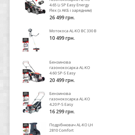
4.65 Li SP Easy Energy
Flex (з АКБ і зарядним)
26 499 грн.
Мотокоса AL-KO BC 330 B
10 499 грн.
Бензинова
газонокосарка AL-KO
4.60 SP-S Easy
20 499 грн.
Бензинова
газонокосарка AL-KO
4.20 P-S Easy
16 299 грн.
Подрібнювач AL-KO LH
2810 Comfort