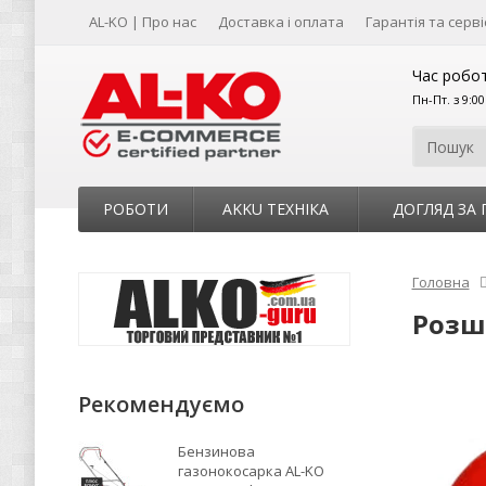
AL-KO | Про нас
Доставка і оплата
Гарантія та серві
Час робот
Пн-Пт. з 9:0
РОБОТИ
AKKU ТЕХНІКА
ДОГЛЯД ЗА
Головна
Розш
Рекомендуємо
Бензинова
газонокосарка AL-KO