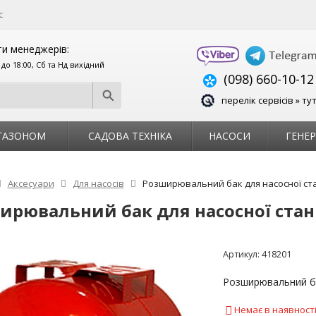
с
и менеджерів:
0 до 18:00, Сб та Нд вихідний
(098) 660-10-12
перелік сервісів » ту
 ГАЗОНОМ
САДОВА ТЕХНІКА
НАСОСИ
ГЕНЕ
Аксесуари
Для насосів
Розширювальний бак для насосної ста
ирювальний бак для насосної станц
Артикул:
418201
Розширювальний ба
Немає в наявност