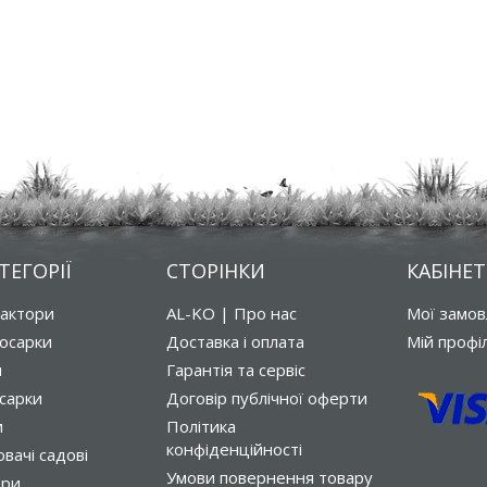
ТЕГОРІЇ
СТОРІНКИ
КАБІНЕТ
рактори
AL-KO | Про нас
Мої замо
осарки
Доставка і оплата
Мій профі
и
Гарантія та сервіс
сарки
Договір публічної оферти
и
Політика
конфіденційності
вачі садові
Умови повернення товару
ори