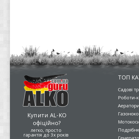
ТОП КА
Садові т
Роботи-к
Аератор
Газоноко
Купити AL-KO
Мотокос
офіційно?
Подрібню
легко, просто
гарантія до 3х років
Генерат