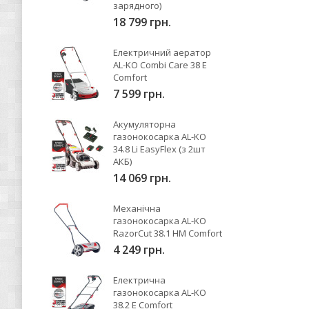
зарядного)
18 799 грн.
Електричний аератор
AL-KO Combi Care 38 E
Comfort
7 599 грн.
Акумуляторна
газонокосарка AL-KO
34.8 Li EasyFlex (з 2шт
АКБ)
14 069 грн.
Механічна
газонокосарка AL-KO
RazorCut 38.1 HM Comfort
4 249 грн.
Електрична
газонокосарка AL-KO
38.2 E Comfort