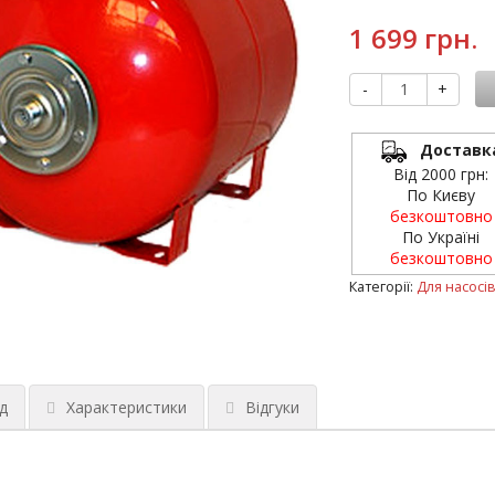
1 699 грн.
-
+
Доставк
Від 2000 грн:
По Києву
безкоштовно
По Україні
безкоштовно
Категорії:
Для насосі
д
Характеристики
Відгуки