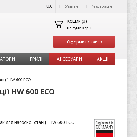
UA
Увійти
Реєстрація
Кошик (
0
)
на суму
0 грн.
Оформити заказ
т
РАТОРИ
ГРИЛІ
АКСЕСУАРИ
АКЦІІ
нції HW 600 ECO
ії HW 600 ECO
к для насосної станції HW 600 ECO
і