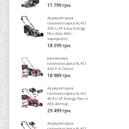
11 799 грн.
Акумуляторна
газонокосарка AL-KO
4.65 Li SP Easy Energy
Flex (без АКБ і
зарядного)
18 399 грн.
Бензинова
газонокосарка AL-KO
4.62 P-A Classic
18 989 грн.
Акумуляторна
газонокосарка AL-KO
46.9 LI SP Energy Flex (з
АКБ 4А/год)
29 499 грн.
Акумуляторна
газонокосарка AL-KO