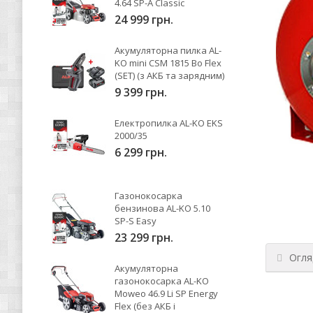
4.64 SP-A Classic
24 999 грн.
Акумуляторна пилка AL-
KO mini CSM 1815 Bo Flex
(SET) (з АКБ та зарядним)
9 399 грн.
Електропилка AL-KO EKS
2000/35
6 299 грн.
Газонокосарка
бензинова AL-KO 5.10
SP-S Easy
23 299 грн.
Огля
Акумуляторна
газонокосарка AL-KO
Moweo 46.9 Li SP Energy
Flex (без АКБ і