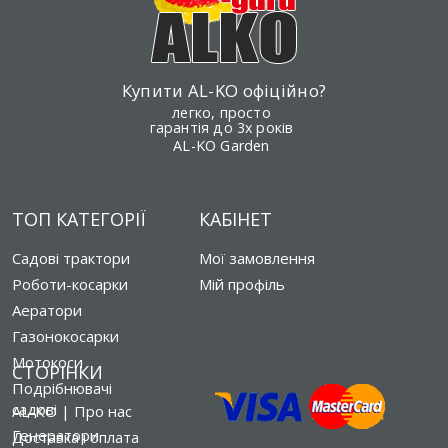
Купити AL-KO офіційно?
легко, просто
гарантія до 3х років
AL-KO Garden
ТОП КАТЕГОРІЇ
КАБІНЕТ
Садові трактори
Мої замовлення
Роботи-косарки
Мій профіль
Аератори
Газонокосарки
Мотокоси
СТОРІНКИ
Подрібнювачі
садові
AL-KO | Про нас
Генератори
Доставка і оплата