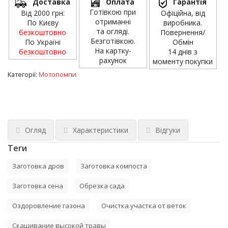
Доставка
Оплата
Гарантія
Готівкою при
Від 2000 грн:
Офіційна, від
отриманні
По Києву
виробника.
та огляді.
безкоштовно
Повернення/
Безготівкою.
По Україні
Обмін
На картку-
безкоштовно
14 днів з
рахунок
моменту покупки
Категорії:
Мотопомпи
Огляд
Характеристики
Відгуки
Теги
Заготовка дров
Заготовка компоста
Заготовка сена
Обрезка сада
Оздоровление газона
Очистка участка от веток
Скашивание высокой травы