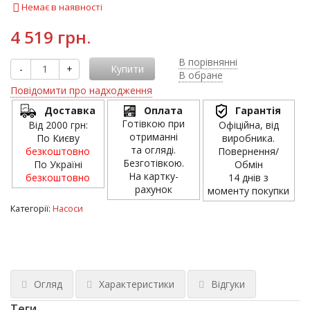
Немає в наявності
4 519 грн.
В порівнянні
-
+
Купити
В обране
Повідомити про надходження
Доставка
Оплата
Гарантія
Готівкою при
Від 2000 грн:
Офіційна, від
отриманні
По Києву
виробника.
та огляді.
безкоштовно
Повернення/
Безготівкою.
По Україні
Обмін
На картку-
безкоштовно
14 днів з
рахунок
моменту покупки
Категорії:
Насоси
Огляд
Характеристики
Відгуки
Теги