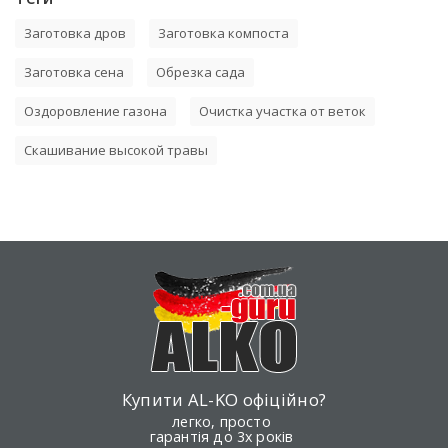
Заготовка дров
Заготовка компоста
Заготовка сена
Обрезка сада
Оздоровление газона
Очистка участка от веток
Скашивание высокой травы
Купити AL-KO офіційно?
легко, просто
гарантія до 3х років