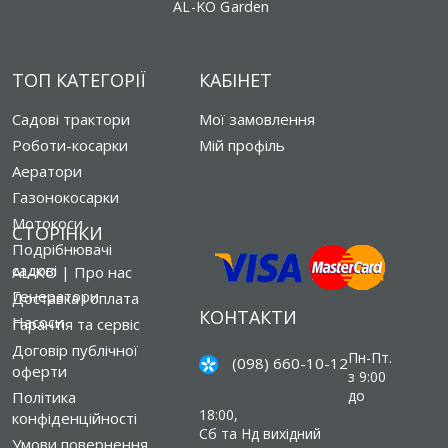
AL-KO Garden
ТОП КАТЕГОРІЇ
КАБІНЕТ
Садові трактори
Мої замовлення
Роботи-косарки
Мій профіль
Аератори
Газонокосарки
Мотокоси
СТОРІНКИ
Подрібнювачі
садові
AL-KO | Про нас
Генератори
Доставка і оплата
КОНТАКТИ
Насоси
Гарантія та сервіс
Договір публічної
Пн-Пт.
(098) 660-10-12
оферти
з 9:00
до
Політика
18:00,
конфіденційності
Сб та Нд вихідний
Умови повернення