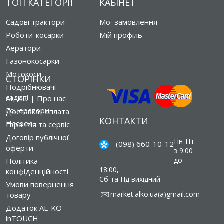
ТОП КАТЕГОРІЇ
КАБІНЕТ
Садові трактори
Мої замовлення
Роботи-косарки
Мій профіль
Аератори
Газонокосарки
Мотокоси
СТОРІНКИ
Подрібнювачі
садові
AL-KO | Про нас
Генератори
Доставка і оплата
КОНТАКТИ
Насоси
Гарантія та сервіс
Договір публічної
Пн-Пт.
(098) 660-10-12
оферти
з 9:00
до
Політика
18:00,
конфіденційності
Сб та Нд вихідний
Умови повернення
market.alko.ua(a)gmail.com
товару
Додаток AL-KO
inTOUCH