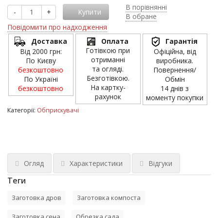
В порівнянні
-
+
Купити
В обране
Повідомити про надходження
Доставка
Оплата
Гарантія
Готівкою при
Від 2000 грн:
Офіційна, від
отриманні
По Києву
виробника.
та огляді.
безкоштовно
Повернення/
Безготівкою.
По Україні
Обмін
На картку-
безкоштовно
14 днів з
рахунок
моменту покупки
Категорії:
Обприскувачі
Огляд
Характеристики
Відгуки
Теги
Заготовка дров
Заготовка компоста
Заготовка сена
Обрезка сада