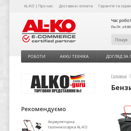
AL-KO | Про нас
Доставка і оплата
Гарантія та серві
Час робот
Пн-Пт. з 9:0
РОБОТИ
AKKU ТЕХНІКА
ДОГЛЯД ЗА
Головна
Бензи
Рекомендуємо
Акумуляторна
газонокосарка AL-KO