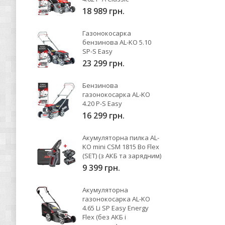
18 989 грн.
Газонокосарка
бензинова AL-KO 5.10
SP-S Easy
23 299 грн.
Бензинова
газонокосарка AL-KO
4.20 P-S Easy
16 299 грн.
Акумуляторна пилка AL-
KO mini CSM 1815 Bo Flex
(SET) (з АКБ та зарядним)
9 399 грн.
Акумуляторна
газонокосарка AL-KO
4.65 Li SP Easy Energy
Flex (без АКБ і