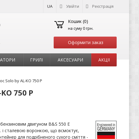
UA
Увійти
Реєстрація
Кошик (
0
)
на суму
0 грн.
Оформити заказ
т
РАТОРИ
ГРИЛІ
АКСЕСУАРИ
АКЦІІ
 Solo by AL-KO 750 P
KO 750 P
 бензиновим двигуном B&S 550 Е
с. і сталевою воронкою, що всмоктує,
тейнер для подрібненого сухого сміття -