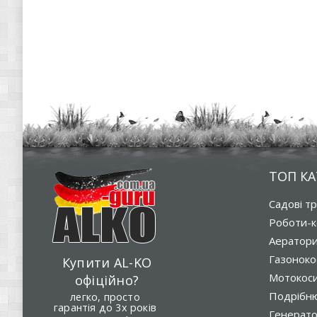
ТОП КА
Садові т
Роботи-к
Аератор
Газоноко
Купити AL-KO
Мотокос
офіційно?
Подрібню
легко, просто
гарантія до 3х років
Генерат