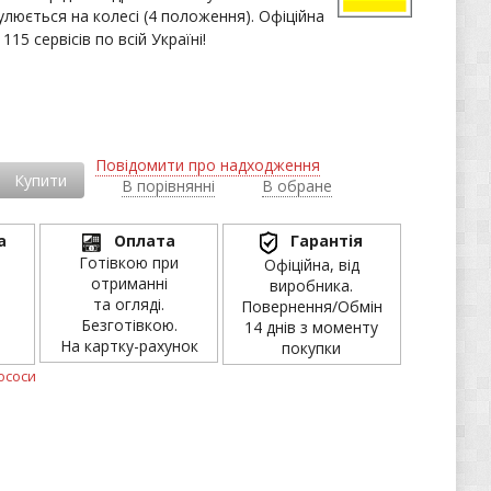
улюється на колесі (4 положення). Офіційна
 115 сервісів по всій Україні!
і
Повідомити про надходження
Купити
В порівнянні
В обране
а
Оплата
Гарантія
Готівкою при
Офіційна, від
отриманні
виробника.
та огляді.
Повернення/Обмін
Безготівкою.
14 днів з моменту
На картку-рахунок
покупки
ососи