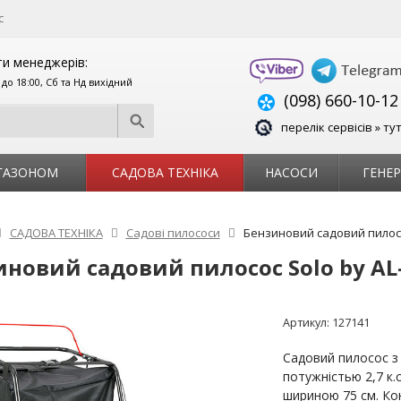
с
и менеджерів:
0 до 18:00, Сб та Нд вихідний
(098) 660-10-12
перелік сервісів » ту
 ГАЗОНОМ
САДОВА ТЕХНІКА
НАСОСИ
ГЕНЕ
САДОВА ТЕХНІКА
Садові пилососи
Бензиновий садовий пилосос
новий садовий пилосос Solo by AL-
Артикул:
127141
Садовий пилосос з
потужністью 2,7 к.
шириною 75 см. Кон