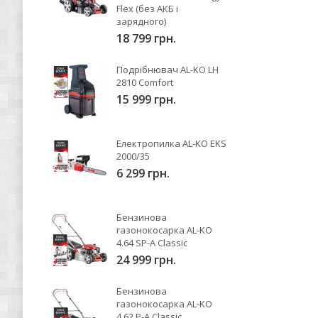
Flex (без АКБ і
зарядного)
18 799 грн.
Подрібнювач AL-KO LH
2810 Comfort
15 999 грн.
Електропилка AL-KO EKS
2000/35
6 299 грн.
Бензинова
газонокосарка AL-KO
4.64 SP-A Classic
24 999 грн.
Бензинова
газонокосарка AL-KO
4.62 P-A Classic