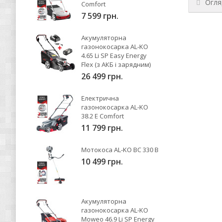
Огля
Comfort
7 599 грн.
Акумуляторна
газонокосарка AL-KO
4.65 Li SP Easy Energy
Flex (з АКБ і зарядним)
26 499 грн.
Електрична
газонокосарка AL-KO
38.2 E Comfort
11 799 грн.
Мотокоса AL-KO BC 330 B
10 499 грн.
Акумуляторна
газонокосарка AL-KO
Moweo 46.9 Li SP Energy