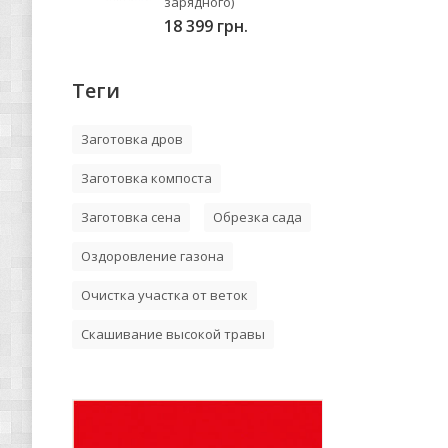
зарядного)
18 399 грн.
Теги
Заготовка дров
Заготовка компоста
Заготовка сена
Обрезка сада
Оздоровление газона
Очистка участка от веток
Скашивание высокой травы