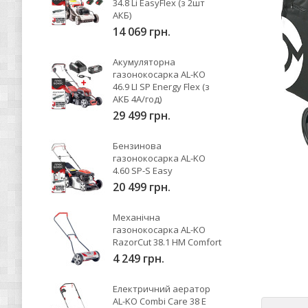
34.8 Li EasyFlex (з 2шт
АКБ)
14 069 грн.
Акумуляторна
газонокосарка AL-KO
46.9 LI SP Energy Flex (з
АКБ 4А/год)
29 499 грн.
Бензинова
газонокосарка AL-KO
4.60 SP-S Easy
20 499 грн.
Механічна
газонокосарка AL-KO
RazorCut 38.1 HM Comfort
4 249 грн.
Електричний аератор
AL-KO Combi Care 38 E