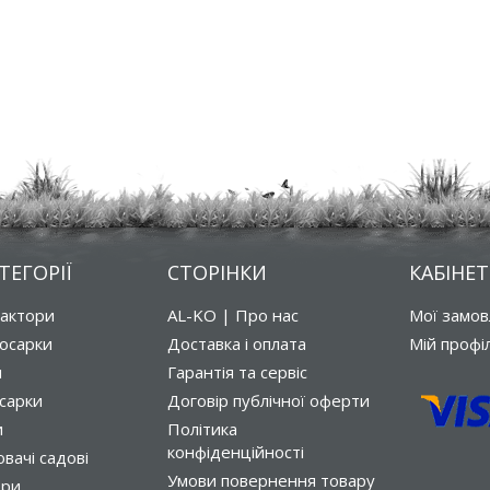
ТЕГОРІЇ
СТОРІНКИ
КАБІНЕТ
рактори
AL-KO | Про нас
Мої замо
осарки
Доставка і оплата
Мій профі
и
Гарантія та сервіс
сарки
Договір публічної оферти
и
Політика
конфіденційності
вачі садові
Умови повернення товару
ори