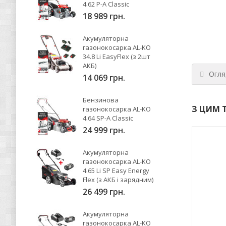
4.62 P-A Classic
18 989 грн.
Акумуляторна
газонокосарка AL-KO
34.8 Li EasyFlex (з 2шт
АКБ)
Огля
14 069 грн.
Бензинова
З ЦИМ 
газонокосарка AL-KO
4.64 SP-A Classic
24 999 грн.
Акумуляторна
газонокосарка AL-KO
4.65 Li SP Easy Energy
Flex (з АКБ і зарядним)
26 499 грн.
Акумуляторна
газонокосарка AL-KO