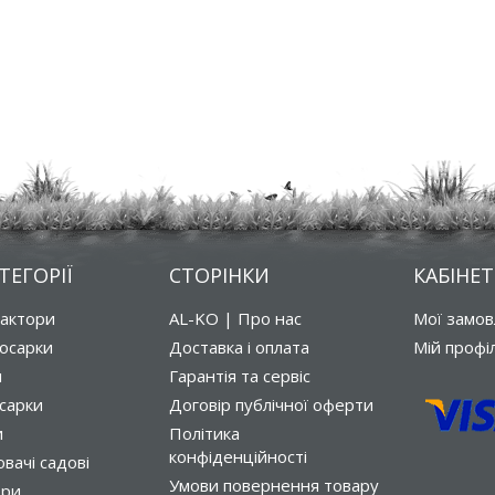
ТЕГОРІЇ
СТОРІНКИ
КАБІНЕТ
рактори
AL-KO | Про нас
Мої замо
осарки
Доставка і оплата
Мій профі
и
Гарантія та сервіс
сарки
Договір публічної оферти
и
Політика
конфіденційності
вачі садові
Умови повернення товару
ори