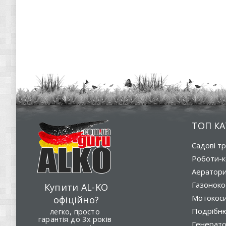
ТОП КА
Садові т
Роботи-к
Аератор
Газоноко
Купити AL-KO
Мотокос
офіційно?
Подрібню
легко, просто
гарантія до 3х років
Генерат