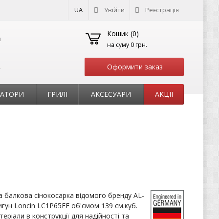
UA
Увійти
Реєстрація
Кошик (
0
)
на суму
0 грн.
Оформити заказ
т
РАТОРИ
ГРИЛІ
АКСЕСУАРИ
АКЦІІ
 балкова сінокосарка відомого бренду AL-
гун Loncin LC1P65FE об'ємом 139 см.куб.
еріали в конструкції для надійності та