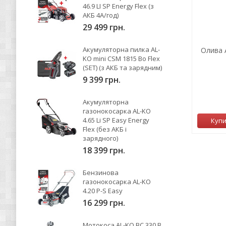
46.9 LI SP Energy Flex (з
АКБ 4А/год)
29 499 грн.
Акумуляторна пилка AL-
Насадка-культиватор AL-KO CF 500
Олива A
KO mini CSM 1815 Bo Flex
(SET) (з АКБ та зарядним)
9 399 грн.
19 999 грн.
Акумуляторна
0
газонокосарка AL-KO
4.65 Li SP Easy Energy
Немає в наявності
Куп
Flex (без АКБ і
зарядного)
18 399 грн.
Бензинова
газонокосарка AL-KO
4.20 P-S Easy
16 299 грн.
Мотокоса AL-KO BC 330 B