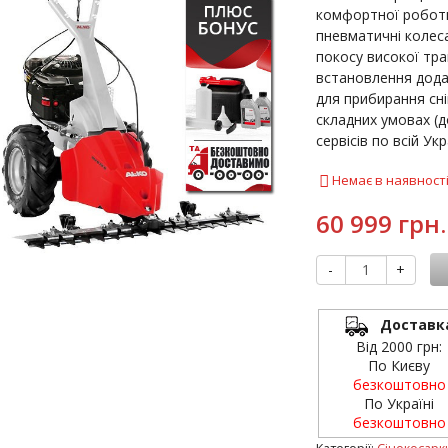
комфортної роботи
пневматичні колеса
покосу високої тра
встановлення дода
для прибирання сні
складних умовах (д
сервісів по всій Укра
Немає в наявност
60 999 грн.
-
+
Доставк
Від 2000 грн:
По Києву
безкоштовно
По Україні
безкоштовно