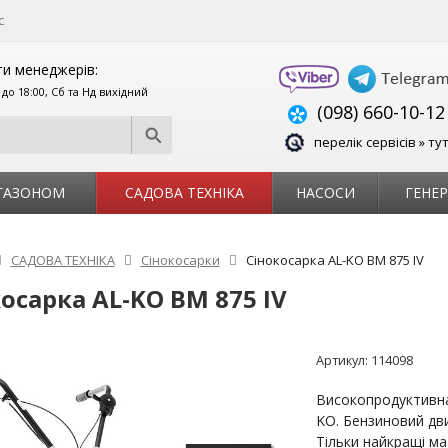
с
и менеджерів:
0 до 18:00, Сб та Нд вихідний
(098) 660-10-12
перелік сервісів » ту
 ГАЗОНОМ
САДОВА ТЕХНІКА
НАСОСИ
ГЕНЕ
САДОВА ТЕХНІКА
Сінокосарки
Сінокосарка AL-KO BM 875 IV
осарка AL-KO BM 875 IV
Артикул:
114098
Високопродуктивна
KO. Бензиновий дви
Тільки найкращі мат