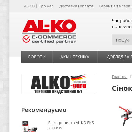
AL-KO | Про нас
Доставка і оплата
Гарантія та серві
Час робот
Пн-Пт. з 9:0
РОБОТИ
AKKU ТЕХНІКА
ДОГЛЯД ЗА
Головна
Сінок
Рекомендуємо
Електропилка AL-KO EKS
2000/35