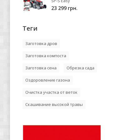
SP-S Easy
23 299 грн.
Теги
Заготовка дров
Заготовка компоста
Заготовка сена
Обрезка сада
Оздоровление газона
Очистка участка от веток
Скашивание высокой травы