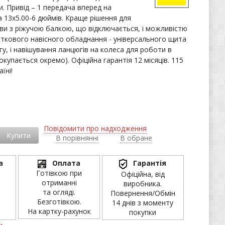
. Привід – 1 передача вперед на
 13х5.00-6 дюймів. Краще рішення для
ви з ріжучою балкою, що відключається, і можливістю
ткового навісного обладнання - універсального щита
гу, і навішування ланцюгів на колеса для роботи в
окупається окремо). Офіційна гарантія 12 місяців. 115
їні!
і
Повідомити про надходження
Купити
В порівнянні
В обране
а
Оплата
Гарантія
Готівкою при
Офіційна, від
отриманні
виробника.
та огляді.
Повернення/Обмін
Безготівкою.
14 днів з моменту
На картку-рахунок
покупки