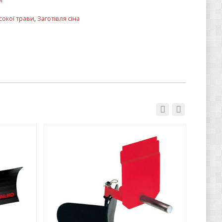
и
окої трави
,
Заготівля сіна