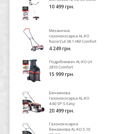
10 499 грн.
Механічна
газонокосарка AL-KO
RazorCut 38.1 HM Comfort
4 249 грн.
Подрібнювач AL-KO LH
2810 Comfort
15 999 грн.
Бензинова
газонокосарка AL-KO
4.60 SP-S Easy
20 499 грн.
Газонокосарка
бензинова AL-KO 5.10