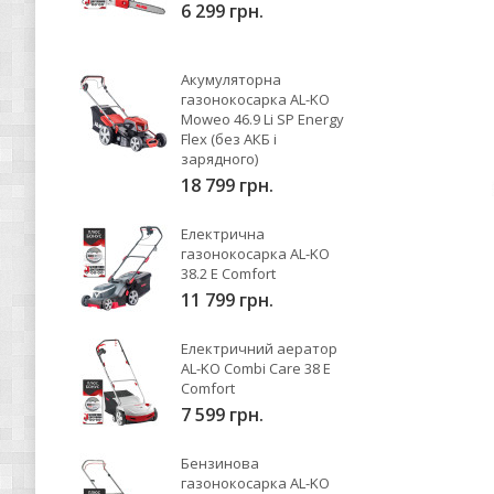
6 299 грн.
Акумуляторна
газонокосарка AL-KO
Moweo 46.9 Li SP Energy
Flex (без АКБ і
зарядного)
18 799 грн.
Електрична
газонокосарка AL-KO
38.2 E Comfort
11 799 грн.
Електричний аератор
AL-KO Combi Care 38 E
Comfort
7 599 грн.
Бензинова
газонокосарка AL-KO