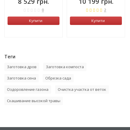
8 529 грн.
10 199 грн.
0
2
Купити
Купити
Теги
Заготовка дров
Заготовка компоста
Заготовка сена
Обрезка сада
Оздоровление газона
Очистка участка от веток
Скашивание высокой травы