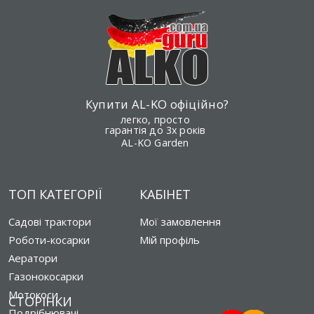
Купити AL-KO офіційно?
легко, просто
гарантія до 3х років
AL-KO Garden
ТОП КАТЕГОРІЇ
КАБІНЕТ
Садові трактори
Мої замовлення
Роботи-косарки
Мій профіль
Аератори
Газонокосарки
Мотокоси
СТОРІНКИ
Подрібнювачі