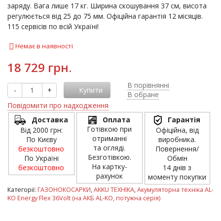
заряду. Вага лише 17 кг. Ширина скошування 37 см, висота
регулюється від 25 до 75 мм. Офіційна гарантія 12 місяців.
115 сервісів по всій Україні!
Немає в наявності
18 729 грн.
В порівнянні
-
+
Купити
В обране
Повідомити про надходження
Доставка
Оплата
Гарантія
Готівкою при
Від 2000 грн:
Офіційна, від
отриманні
По Києву
виробника.
та огляді.
безкоштовно
Повернення/
Безготівкою.
По Україні
Обмін
На картку-
безкоштовно
14 днів з
рахунок
моменту покупки
Категорії:
ГАЗОНОКОСАРКИ
,
AKKU ТЕХНІКА
,
Акумуляторна техніка AL-
KO Energy Flex 36Volt (на АКБ AL-KO, потужна серія)