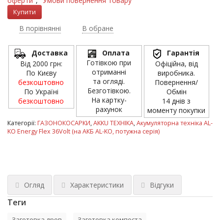
оферти"
,
"Умови повернення товару"
В порівнянні
В обране
Доставка
Оплата
Гарантія
Готівкою при
Від 2000 грн:
Офіційна, від
отриманні
По Києву
виробника.
та огляді.
безкоштовно
Повернення/
Безготівкою.
По Україні
Обмін
На картку-
безкоштовно
14 днів з
рахунок
моменту покупки
Категорії:
ГАЗОНОКОСАРКИ
,
AKKU ТЕХНІКА
,
Акумуляторна техніка AL-
KO Energy Flex 36Volt (на АКБ AL-KO, потужна серія)
Огляд
Характеристики
Відгуки
Теги
Заготовка дров
Заготовка компоста