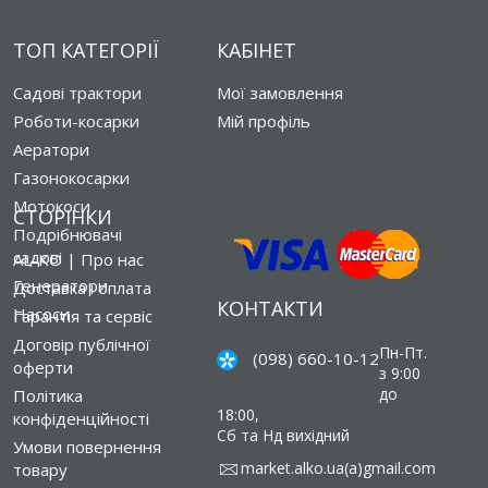
ТОП КАТЕГОРІЇ
КАБІНЕТ
Садові трактори
Мої замовлення
Роботи-косарки
Мій профіль
Аератори
Газонокосарки
Мотокоси
СТОРІНКИ
Подрібнювачі
садові
AL-KO | Про нас
Генератори
Доставка і оплата
КОНТАКТИ
Насоси
Гарантія та сервіс
Договір публічної
Пн-Пт.
(098) 660-10-12
оферти
з 9:00
до
Політика
18:00,
конфіденційності
Сб та Нд вихідний
Умови повернення
market.alko.ua(a)gmail.com
товару