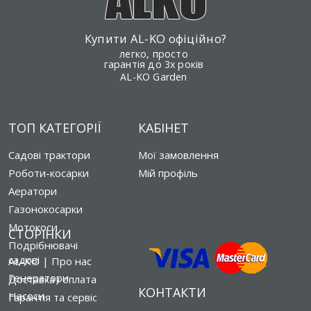
Купити AL-KO офіційно?
легко, просто
гарантія до 3х років
AL-KO Garden
ТОП КАТЕГОРІЇ
КАБІНЕТ
Садові трактори
Мої замовлення
Роботи-косарки
Мій профіль
Аератори
Газонокосарки
Мотокоси
СТОРІНКИ
Подрібнювачі
садові
AL-KO | Про нас
Генератори
Доставка і оплата
КОНТАКТИ
Насоси
Гарантія та сервіс