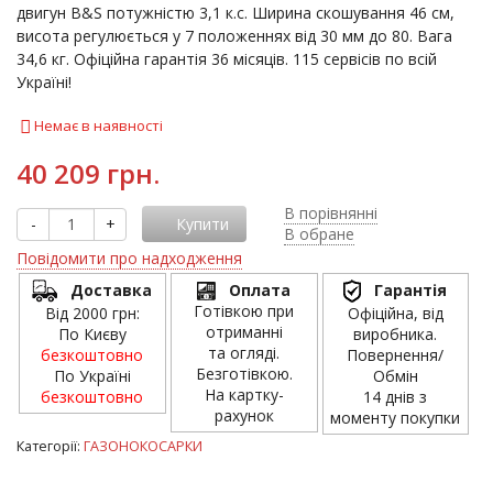
двигун B&S потужністю 3,1 к.с. Ширина скошування 46 см,
висота регулюється у 7 положеннях від 30 мм до 80. Вага
34,6 кг. Офіційна гарантія 36 місяців. 115 сервісів по всій
Україні!
Немає в наявності
40 209 грн.
В порівнянні
-
+
Купити
В обране
Повідомити про надходження
Доставка
Оплата
Гарантія
Готівкою при
Від 2000 грн:
Офіційна, від
отриманні
По Києву
виробника.
та огляді.
безкоштовно
Повернення/
Безготівкою.
По Україні
Обмін
На картку-
безкоштовно
14 днів з
рахунок
моменту покупки
Категорії:
ГАЗОНОКОСАРКИ