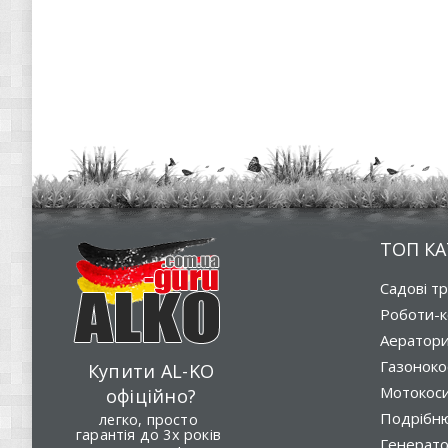
ТОП КА
Садові т
Роботи-к
Аератор
Газоноко
Купити AL-KO
Мотокос
офіційно?
Подрібню
легко, просто
гарантія до 3х років
Генерат