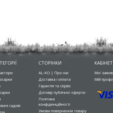
ТЕГОРІЇ
СТОРІНКИ
КАБІНЕТ
рактори
AL-KO | Про нас
Мої замо
осарки
Доставка і оплата
Мій профі
и
Гарантія та сервіс
сарки
Договір публічної оферти
и
Політика
конфіденційності
вачі садові
Умови повернення товару
ори