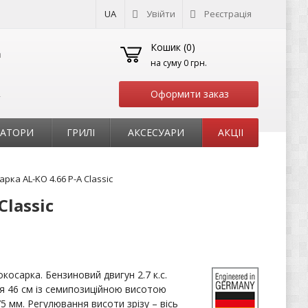
UA
Увійти
Реєстрація
Кошик (
0
)
на суму
0 грн.
Оформити заказ
т
РАТОРИ
ГРИЛІ
АКСЕСУАРИ
АКЦІІ
ка AL-KO 4.66 P-A Classic
Classic
косарка. Бензиновий двигун 2.7 к.с.
 46 см із семипозиційною висотою
75 мм. Регулювання висоти зрізу – вісь