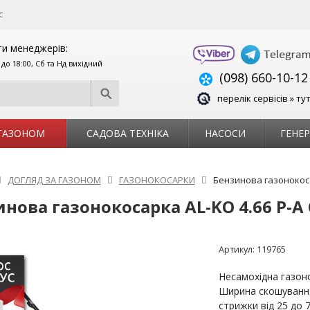
с
и менеджерів:
0 до 18:00, Сб та Нд вихідний
(098) 660-10-12
перелік сервісів » ту
 ГАЗОНОМ
САДОВА ТЕХНІКА
НАСОСИ
ГЕНЕ
ДОГЛЯД ЗА ГАЗОНОМ
ГАЗОНОКОСАРКИ
Бензинова газонокосар
нова газонокосарка AL-KO 4.66 P-A 
Артикул:
119765
Несамохідна газоно
Ширина скошування
стрижки від 25 до 