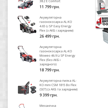
38.2 E Comfort
11 799 грн.
Акумуляторна
газонокосарка AL-KO
4.65 Li SP Easy Energy
Flex (з АКБ і зарядним)
26 499 грн.
Акумуляторна
газонокосарка AL-KO
Moweo 46.9 Li SP Energy
Flex (без АКБ і
зарядного)
18 799 грн.
Акумуляторна пилка AL-
KO mini CSM 1815 Bo Flex
(SET) (з АКБ та зарядним)
9 399 грн.
Механічна