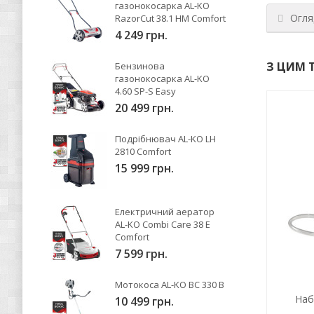
газонокосарка AL-KO
Огля
RazorCut 38.1 HM Comfort
4 249 грн.
З ЦИМ 
Бензинова
газонокосарка AL-KO
4.60 SP-S Easy
20 499 грн.
Подрібнювач AL-KO LH
2810 Comfort
15 999 грн.
Електричний аератор
AL-KO Combi Care 38 E
Comfort
7 599 грн.
Мотокоса AL-KO BC 330 B
Наб
10 499 грн.