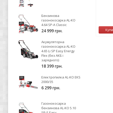
Бензинова
газонокосарка AL-KO
4.64 SP-A Classic
Куп
24 999 грн.
Акумуляторна
газонокосарка AL-KO
4.65 Li SP Easy Energy
Flex (без АКБ і
зарядного)
18 399 грн.
Електропилка AL-KO EKS
2000/35
6 299 грн.
Газонокосарка
бензинова AL-KO 5.10
SP-S Easy