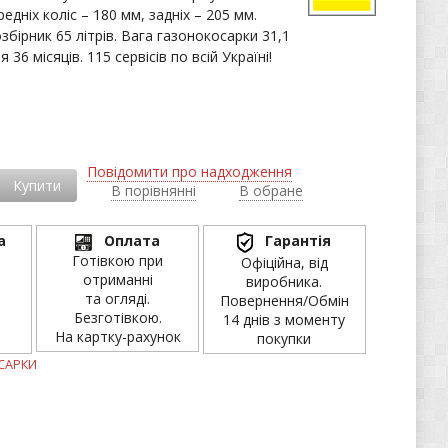
едніх коліс – 180 мм, задніх – 205 мм.
бірник 65 літрів. Вага газонокосарки 31,1
я 36 місяців. 115 сервісів по всій Україні!
і
Повідомити про надходження
Купити
В порівнянні
В обране
а
Оплата
Гарантія
Готівкою при
Офіційна, від
отриманні
виробника.
та огляді.
Повернення/Обмін
Безготівкою.
14 днів з моменту
На картку-рахунок
покупки
САРКИ