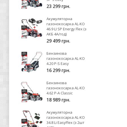
23 299 грн.
Акумуляторна
газонокосарка AL-KO
46.9 LI SP Energy Flex (з
АКБ 4А/год)
29 499 грн.
Бензинова
газонокосарка AL-KO
4.20 P-S Easy
16 299 грн.
Бензинова
газонокосарка AL-KO
4.62 P-A Classic
18 989 грн.
Акумуляторна
газонокосарка AL-KO
34.8 Li EasyFlex (з 2шт