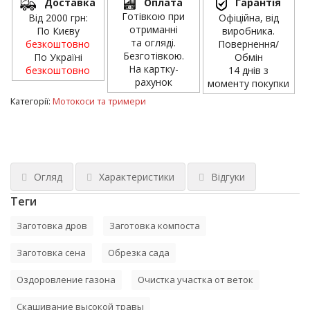
Доставка
Оплата
Гарантія
Готівкою при
Від 2000 грн:
Офіційна, від
отриманні
По Києву
виробника.
та огляді.
безкоштовно
Повернення/
Безготівкою.
По Україні
Обмін
На картку-
безкоштовно
14 днів з
рахунок
моменту покупки
Категорії:
Мотокоси та тримери
Огляд
Характеристики
Відгуки
Теги
Заготовка дров
Заготовка компоста
Заготовка сена
Обрезка сада
Оздоровление газона
Очистка участка от веток
Скашивание высокой травы