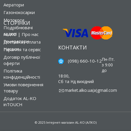
Аератори
Газонокосарки
Мотокоси
СТОРІНКИ
Подрібнювачі
садові
AL-KO | Про нас
Генератори
Доставка і оплата
КОНТАКТИ
Насоси
Гарантія та сервіс
Договір публічної
Пн-Пт.
(098) 660-10-12
оферти
з 9:00
до
Політика
18:00,
конфіденційності
Сб та Нд вихідний
Умови повернення
market.alko.ua(a)gmail.com
товару
Додаток AL-KO
inTOUCH
© 2025 Інтернет-магазин AL-KO (АЛКО)