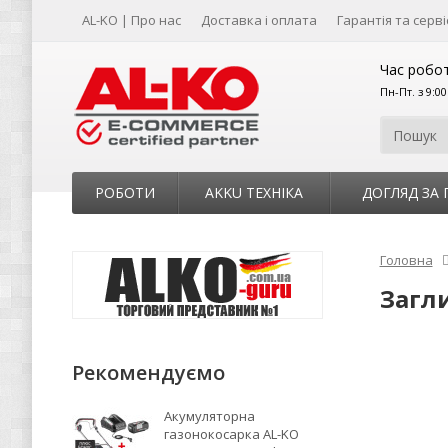
AL-KO | Про нас
Доставка і оплата
Гарантія та серві
Час робот
Пн-Пт. з 9:0
РОБОТИ
AKKU ТЕХНІКА
ДОГЛЯД ЗА
Головна
Загли
Рекомендуємо
Акумуляторна
газонокосарка AL-KO