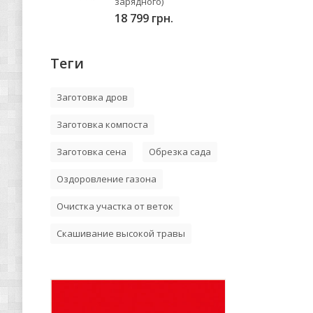
зарядного)
18 799 грн.
Теги
Заготовка дров
Заготовка компоста
Заготовка сена
Обрезка сада
Оздоровление газона
Очистка участка от веток
Скашивание высокой травы