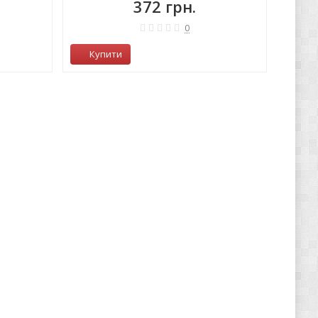
372 грн.
0
Купити
Ку