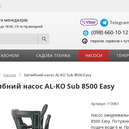
с
и менеджерів:
0 до 18:00, Сб та Нд вихідний
(098) 660-10-12
перелік сервісів » ту
 ГАЗОНОМ
САДОВА ТЕХНІКА
НАСОСИ
ГЕНЕ
Насоси
Заглибний насос AL-KO Sub 8500 Easy
бний насос AL-KO Sub 8500 Easy
Артикул:
113961
Насос занурювальн
8500 Easy. Потужні
подачі води 6 м. Пр