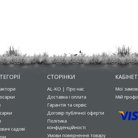
ТЕГОРІЇ
СТОРІНКИ
КАБІНЕТ
рактори
AL-KO | Про нас
Мої замо
осарки
Доставка і оплата
Мій профі
и
Гарантія та сервіс
сарки
Договір публічної оферти
и
Політика
конфіденційності
вачі садові
Умови повернення товару
ори