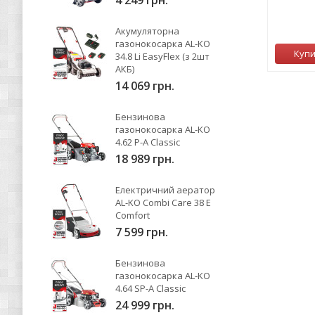
4 249 грн.
2 199 грн.
0
Акумуляторна
газонокосарка AL-KO
Немає в наявності
Куп
34.8 Li EasyFlex (з 2шт
АКБ)
14 069 грн.
Бензинова
газонокосарка AL-KO
4.62 P-A Classic
18 989 грн.
Електричний аератор
AL-KO Combi Care 38 E
Comfort
7 599 грн.
Бензинова
газонокосарка AL-KO
4.64 SP-A Classic
24 999 грн.