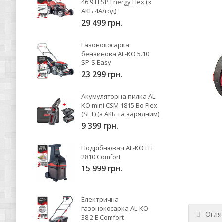
46.9 LI SP Energy Flex (з
АКБ 4А/год)
29 499 грн.
Газонокосарка
бензинова AL-KO 5.10
SP-S Easy
23 299 грн.
Акумуляторна пилка AL-
KO mini CSM 1815 Bo Flex
(SET) (з АКБ та зарядним)
9 399 грн.
Подрібнювач AL-KO LH
2810 Comfort
15 999 грн.
Електрична
газонокосарка AL-KO
Огля
38.2 E Comfort