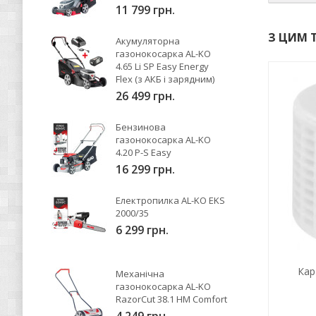
11 799 грн.
З ЦИМ 
Акумуляторна
газонокосарка AL-KO
4.65 Li SP Easy Energy
Flex (з АКБ і зарядним)
26 499 грн.
Бензинова
газонокосарка AL-KO
4.20 P-S Easy
16 299 грн.
Електропилка AL-KO EKS
2000/35
6 299 грн.
4, 4 м
Всмоктуючий шланг AL-KO на 1″, 7м
Кар
Механічна
газонокосарка AL-KO
RazorCut 38.1 HM Comfort