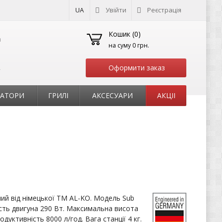
UA
Увійти
Реєстрація
Кошик (
0
)
на суму
0 грн.
Оформити заказ
т
РАТОРИ
ГРИЛІ
АКСЕСУАРИ
АКЦІІ
ий від німецької ТМ AL-KO. Модель Sub
сть двигуна 290 Вт. Максимальна висота
одуктивність 8000 л/год. Вага станції 4 кг.