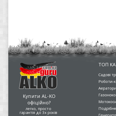
ТОП КА
Садові т
Роботи-к
Аератор
Газоноко
Купити AL-KO
Мотокос
офіційно?
Подрібню
легко, просто
гарантія до 3х років
Генерат