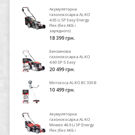
Акумуляторна
газонокосарка AL-KO
4.65 Li SP Easy Energy
Flex (без АКБ і
зарядного)
18 399 грн.
Бензинова
газонокосарка AL-KO
4.60 SP-S Easy
20 499 грн.
Мотокоса AL-KO BC 330 B
10 499 грн.
Акумуляторна
газонокосарка AL-KO
Moweo 46.9 Li SP Energy
Flex (без АКБ і