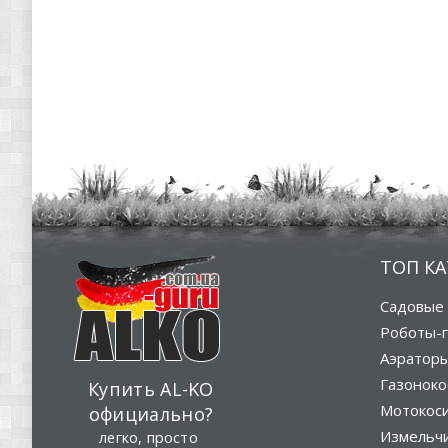
ТОП К
Садовые 
Роботы-г
Аэратор
Газоноко
Купить AL-KO
Мотокос
официально?
Измельч
легко, просто