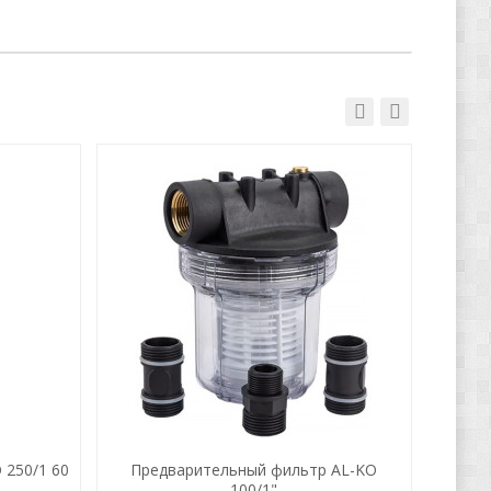
 250/1 60
Предварительный фильтр AL-KO
Гид
100/1"