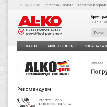
AL-KO | О нас
Доставка и оплата
Гарантия и сервис
Время ра
Пн-Пт. с 9:0
РОБОТЫ
AKKU ТЕХНИКА
УХОД ЗА ГА
Главная
Погру
Рекомендуем
Аккумуляторная
газонокосилка AL-KO