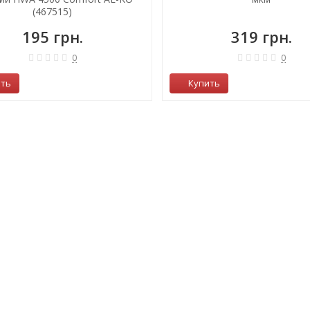
(467515)
195 грн.
319 грн.
0
0
ить
Купить