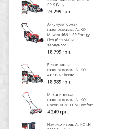
SP-S Easy
23 299 грн.
Аккумуляторная
газонокосилка AL-KO
Moweo 46.9 Li SP Energy
Flex (без АКБ и
зарядного)
18 799 грн.
Бензиновая
газонокосилка AL-KO
4.62 P-A Classic
18 989 грн.
Механическая
газонокосилка AL-KO
RazorCut 38.1 HM Comfort
4 249 грн.
Измельчитель AL-KO LH