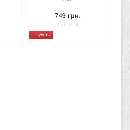
749 грн.
0
Купить
Ку