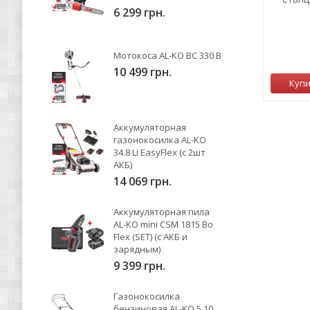
6 299 грн.
264 грн.
Мотокоса AL-KO BC 330 B
0
10 499 грн.
Нет в наличии
Куп
Аккумуляторная
газонокосилка AL-KO
34.8 Li EasyFlex (с 2шт
АКБ)
14 069 грн.
Аккумуляторная пила
AL-KO mini CSM 1815 Bo
Flex (SET) (с АКБ и
зарядным)
9 399 грн.
Газонокосилка
бензиновая AL-KO 5.10