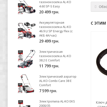
газонокосилка AL-KO
4.60 SP-S Easy
Обз
20 499 грн.
Аккумуляторная
С ЭТИМ
газонокосилка AL-KO
46.9 LI SP Energy Flex (с
АКБ 4А/час)
29 499 грн.
Электрическая
газонокосилка AL-KO
38.2 E Comfort
11 799 грн.
Электрический аэратор
AL-KO Combi Care 38 E
Comfort
7 599 грн.
Электропила AL-KO EKS
 м
Картридж для фильтра AL-KO 100/1
Ключ д
2000/35
станц