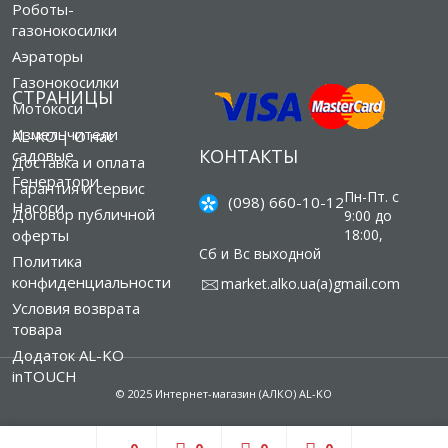
Роботы-
газонокосилки
Аэраторы
Газонокосилки
СТРАНИЦЫ
Мотокоси
Измельчители
AL-KO | О нас
КОНТАКТЫ
садовые
Доставка и оплата
Генератори
Гарантия и сервис
Пн-Пт. с
(098) 660-10-12
Насоси
Договор публичной
9:00 до
оферты
18:00,
Сб и Вс выходной
Политика
конфиденциальности
market.alko.ua(а)gmail.com
Условия возврата
товара
Додаток AL-KO
inTOUCH
© 2025 Интернет-магазин (АЛКО) AL-KO