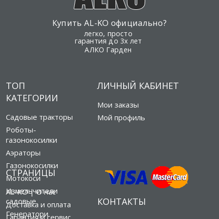
Купить AL-KO официально?
легко, просто
гарантия до 3х лет
АЛКО Гарден
ТОП
ЛИЧНЫЙ КАБИНЕТ
КАТЕГОРИИ
Мои заказы
Садовые тракторы
Мой профиль
Роботы-
газонокосилки
Аэраторы
Газонокосилки
СТРАНИЦЫ
Мотокоси
Измельчители
AL-KO | О нас
КОНТАКТЫ
садовые
Доставка и оплата
Генератори
Гарантия и сервис