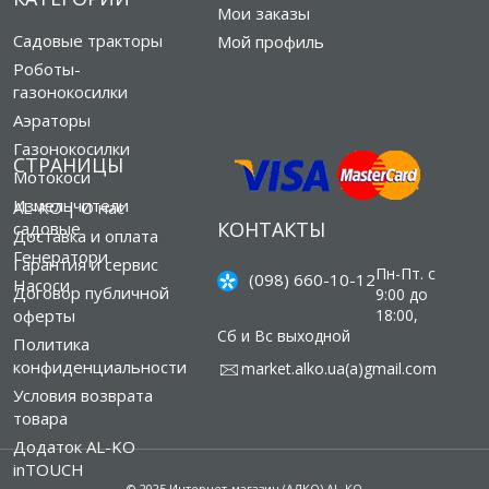
Мои заказы
Садовые тракторы
Мой профиль
Роботы-
газонокосилки
Аэраторы
Газонокосилки
СТРАНИЦЫ
Мотокоси
Измельчители
AL-KO | О нас
КОНТАКТЫ
садовые
Доставка и оплата
Генератори
Гарантия и сервис
Пн-Пт. с
(098) 660-10-12
Насоси
Договор публичной
9:00 до
оферты
18:00,
Сб и Вс выходной
Политика
конфиденциальности
market.alko.ua(а)gmail.com
Условия возврата
товара
Додаток AL-KO
inTOUCH
© 2025 Интернет-магазин (АЛКО) AL-KO