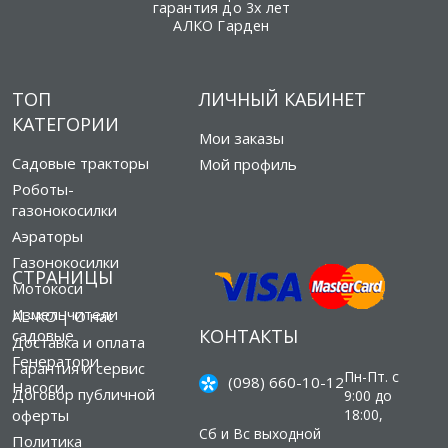
гарантия до 3х лет
АЛКО Гарден
ТОП
ЛИЧНЫЙ КАБИНЕТ
КАТЕГОРИИ
Мои заказы
Садовые тракторы
Мой профиль
Роботы-
газонокосилки
Аэраторы
Газонокосилки
СТРАНИЦЫ
Мотокоси
Измельчители
AL-KO | О нас
КОНТАКТЫ
садовые
Доставка и оплата
Генератори
Гарантия и сервис
Пн-Пт. с
(098) 660-10-12
Насоси
Договор публичной
9:00 до
оферты
18:00,
Сб и Вс выходной
Политика