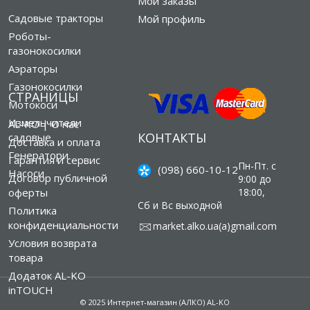
Мои заказы
Садовые тракторы
Мой профиль
Роботы-
газонокосилки
Аэраторы
Газонокосилки
СТРАНИЦЫ
Мотокоси
Измельчители
AL-KO | О нас
КОНТАКТЫ
садовые
Доставка и оплата
Генератори
Гарантия и сервис
Пн-Пт. с
(098) 660-10-12
Насоси
Договор публичной
9:00 до
оферты
18:00,
Сб и Вс выходной
Политика
конфиденциальности
market.alko.ua(а)gmail.com
Условия возврата
товара
Додаток AL-KO
inTOUCH
© 2025 Интернет-магазин (АЛКО) AL-KO