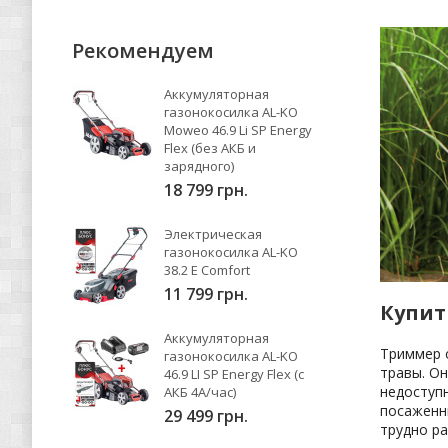
Рекомендуем
Аккумуляторная
газонокосилка AL-KO
Moweo 46.9 Li SP Energy
Flex (без АКБ и
зарядного)
18 799 грн.
Электрическая
газонокосилка AL-KO
38.2 E Comfort
11 799 грн.
Купит
Аккумуляторная
Триммер о
газонокосилка AL-KO
травы. Он
46.9 LI SP Energy Flex (с
недоступн
АКБ 4А/час)
посаженны
29 499 грн.
трудно ра