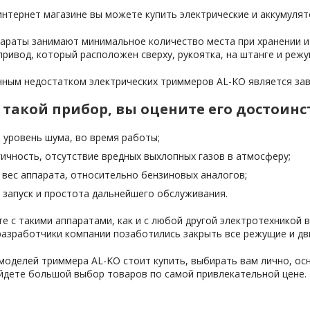
нтернет магазине вы можете купить электрические и аккумулято
араты занимают минимальное количество места при хранении и
 привод, который расположен сверху, рукоятка, на штанге и режу
ным недостатком электрических триммеров AL-KO является зави
 такой прибор, вы оцените его достоин
 уровень шума, во время работы;
ичность, отсутствие вредных выхлопных газов в атмосферу;
 вес аппарата, относительно бензиновых аналогов;
 запуск и простота дальнейшего обслуживания.
е с такими аппаратами, как и с любой другой электротехникой
разработчики компании позаботились закрыть все режущие и д
моделей триммера AL-KO стоит купить, выбирать вам лично, ос
айдете большой выбор товаров по самой привлекательной цене.