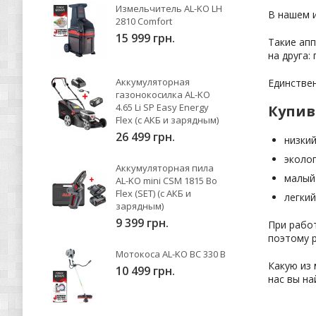
Измельчитель AL-KO LH
В нашем и
2810 Comfort
15 999 грн.
Такие апп
на друга:
Аккумуляторная
Единствен
газонокосилка AL-KO
4.65 Li SP Easy Energy
Купив
Flex (с АКБ и зарядным)
26 499 грн.
низкий
эколог
Аккумуляторная пила
малый
AL-KO mini CSM 1815 Bo
Flex (SET) (с АКБ и
легкий
зарядным)
9 399 грн.
При работ
поэтому 
Мотокоса AL-KO BC 330 B
Какую из 
10 499 грн.
нас вы н