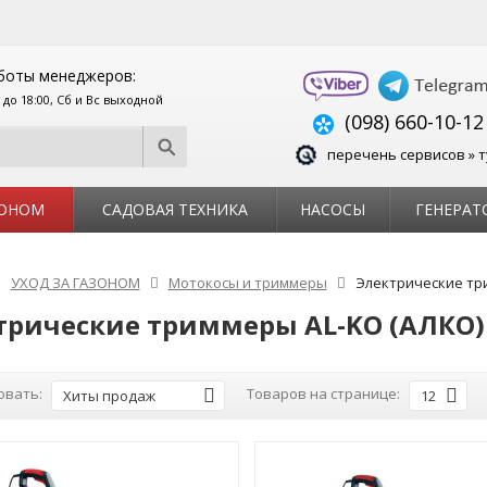
боты менеджеров:
0 до 18:00, Сб и Вс выходной
(098) 660-10-12
перечень сервисов » т
ЗОНОМ
САДОВАЯ ТЕХНИКА
НАСОСЫ
ГЕНЕРАТ
УХОД ЗА ГАЗОНОМ
Мотокосы и триммеры
Электрические т
трические триммеры AL-KO (АЛКО)
овать:
Товаров на странице:
Хиты продаж
12