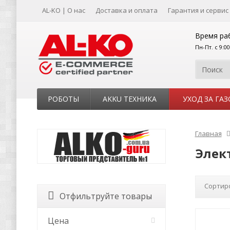
AL-KO | О нас
Доставка и оплата
Гарантия и сервис
Время ра
Пн-Пт. с 9:0
РОБОТЫ
AKKU ТЕХНИКА
УХОД ЗА ГА
Главная
Элек
Сортир
Отфильтруйте товары
Цена