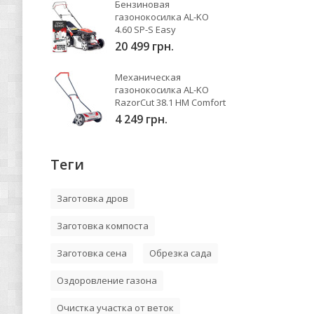
Бензиновая
газонокосилка AL-KO
4.60 SP-S Easy
20 499 грн.
Механическая
газонокосилка AL-KO
RazorCut 38.1 HM Comfort
4 249 грн.
Теги
Заготовка дров
Заготовка компоста
Заготовка сена
Обрезка сада
Оздоровление газона
Очистка участка от веток