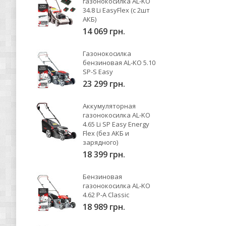
газонокосилка AL-KO
34.8 Li EasyFlex (с 2шт
АКБ)
14 069 грн.
Газонокосилка
бензиновая AL-KO 5.10
SP-S Easy
23 299 грн.
Аккумуляторная
газонокосилка AL-KO
4.65 Li SP Easy Energy
Flex (без АКБ и
зарядного)
18 399 грн.
Бензиновая
газонокосилка AL-KO
4.62 P-A Classic
18 989 грн.