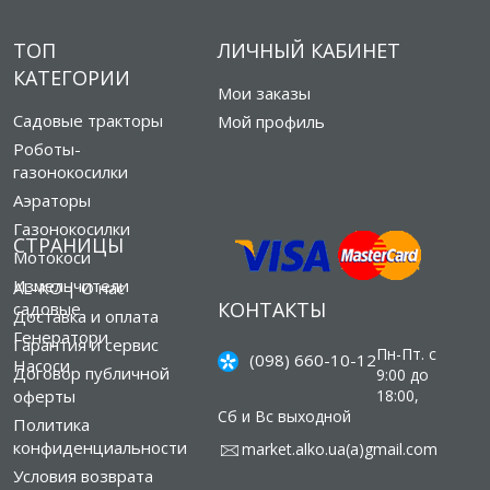
ТОП
ЛИЧНЫЙ КАБИНЕТ
КАТЕГОРИИ
Мои заказы
Садовые тракторы
Мой профиль
Роботы-
газонокосилки
Аэраторы
Газонокосилки
СТРАНИЦЫ
Мотокоси
Измельчители
AL-KO | О нас
КОНТАКТЫ
садовые
Доставка и оплата
Генератори
Гарантия и сервис
Пн-Пт. с
(098) 660-10-12
Насоси
Договор публичной
9:00 до
оферты
18:00,
Сб и Вс выходной
Политика
конфиденциальности
market.alko.ua(а)gmail.com
Условия возврата