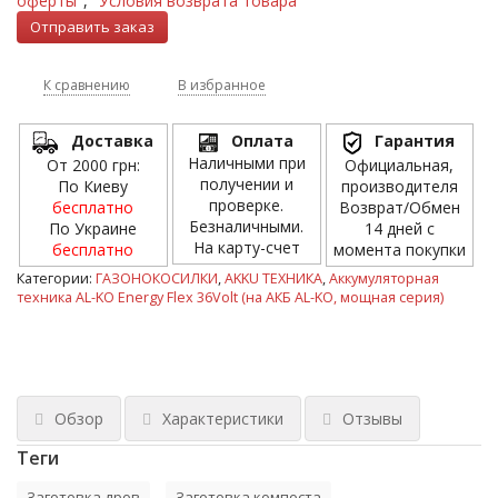
оферты"
,
"Условия возврата товара"
К сравнению
В избранное
Доставка
Оплата
Гарантия
Наличными при
От 2000 грн:
Официальная,
получении и
По Киеву
производителя
проверке.
бесплатно
Возврат/Обмен
Безналичными.
По Украине
14 дней с
На карту-счет
бесплатно
момента покупки
Категории:
ГАЗОНОКОСИЛКИ
,
AKKU ТЕХНИКА
,
Аккумуляторная
техника AL-KO Energy Flex 36Volt (на АКБ AL-KO, мощная серия)
Обзор
Характеристики
Отзывы
Теги
Заготовка дров
Заготовка компоста