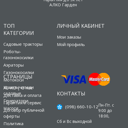
АЛКО Гарден
ТОП
ЛИЧНЫЙ КАБИНЕТ
КАТЕГОРИИ
Мои заказы
Садовые тракторы
Мой профиль
Роботы-
газонокосилки
Аэраторы
Газонокосилки
СТРАНИЦЫ
Мотокоси
Измельчители
AL-KO | О нас
КОНТАКТЫ
садовые
Доставка и оплата
Генератори
Гарантия и сервис
Пн-Пт. с
(098) 660-10-12
Насоси
Договор публичной
9:00 до
оферты
18:00,
Сб и Вс выходной
Политика