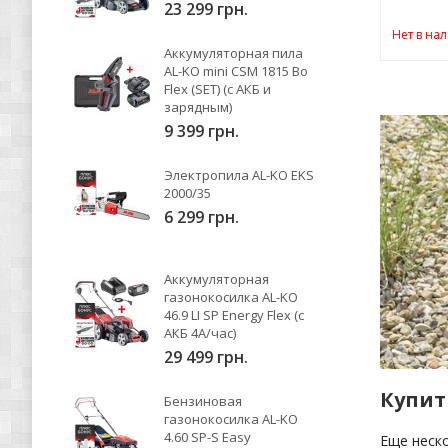
23 299 грн.
Нет в на
Аккумуляторная пила
AL-KO mini CSM 1815 Bo
Flex (SET) (с АКБ и
зарядным)
9 399 грн.
Электропила AL-KO EKS
2000/35
6 299 грн.
Аккумуляторная
газонокосилка AL-KO
46.9 LI SP Energy Flex (с
АКБ 4А/час)
29 499 грн.
Купит
Бензиновая
газонокосилка AL-KO
4.60 SP-S Easy
Еще неск