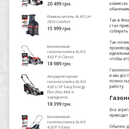
20 499 грн.
комиксах.
обычными
Измельчитель AL-KO LH
Так в Яп
2810 Comfort
стал прив
15 999 грн.
собирать
Так поче
Бензиновая
производ
газонокосилка AL-KO
идеальный
4.62 P-A Classic
чтобы его
18 989 грн.
Газонокос
и мы дос
Аккумуляторная
полность
газонокосилка AL-KO
работу.
4.65 Li SP Easy Energy
Flex (без АКБ и
Газон
зарядного)
18 399 грн.
Все агре
приводит 
Бензиновая
газонокосилка AL-KO
Обычно д
4.20 P-S Easy