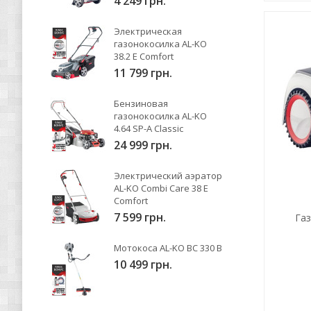
4 249 грн.
Электрическая
газонокосилка AL-KO
38.2 E Comfort
11 799 грн.
Бензиновая
газонокосилка AL-KO
4.64 SP-A Classic
24 999 грн.
Электрический аэратор
AL-KO Combi Care 38 E
Comfort
7 599 грн.
Га
Мотокоса AL-KO BC 330 B
10 499 грн.