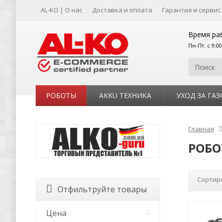
AL-KO | О нас
Доставка и оплата
Гарантия и сервис
Время ра
Пн-Пт. с 9:0
РОБОТЫ
AKKU ТЕХНИКА
УХОД ЗА ГА
Главная
РОБО
Сортир
Отфильтруйте товары
Цена