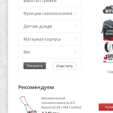
высоты стрижки
Функции газонокосилки
Датчик дождя
Материал корпуса
Вес
Очистить
Га
Рекомендуем
Механическая
газонокосилка AL-KO
Куп
RazorCut 38.1 HM Comfort