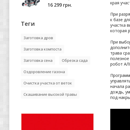
края учас
16 299 грн.
При разр
к базе дл
Теги
участка 
которая р
Заготовка дров
При выбо
дополнит
Заготовка компоста
трава сра
полезное
Заготовка сена
Обрезка сада
робот АЛ
Оздоровление газона
Программ
управлят
Очистка участка от веток
начала ра
дождь, ум
Скашивание высокой травы
под накры