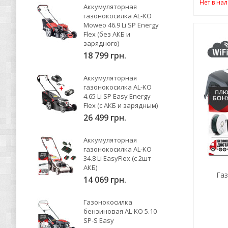
Нет в на
Аккумуляторная
газонокосилка AL-KO
Moweo 46.9 Li SP Energy
Flex (без АКБ и
зарядного)
18 799 грн.
Аккумуляторная
газонокосилка AL-KO
4.65 Li SP Easy Energy
Flex (с АКБ и зарядным)
26 499 грн.
Аккумуляторная
газонокосилка AL-KO
34.8 Li EasyFlex (с 2шт
АКБ)
Га
14 069 грн.
Газонокосилка
бензиновая AL-KO 5.10
SP-S Easy