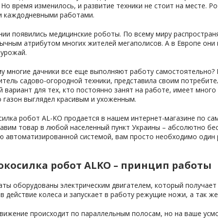
 Но время изменилось, и развитие техники не стоит на месте. 
 каждодневными работами.
онии появились медицинские роботы. По всему миру распростра
ычным атрибутом многих жителей мегаполисов. А в Европе они
 урожай.
му многие дачники все еще выполняют работу самостоятельно? 
итель садово-огородной техники, представила своим потребите
 вариант для тех, кто постоянно занят на работе, имеет много д
 газон выглядел красивым и ухоженным.
илка робот AL-KO продается в нашем интернет-магазине по сам
тавим товар в любой населенный пункт Украины – абсолютно бе
ю автоматизированной системой, вам просто необходимо один р
окосилка робот ALKO – принцип работы
гаты оборудованы электрическим двигателем, который получает
в действие колеса и запускает в работу режущие ножи, а так ж
вижение происходит по параллельным полосам, но на ваше усм