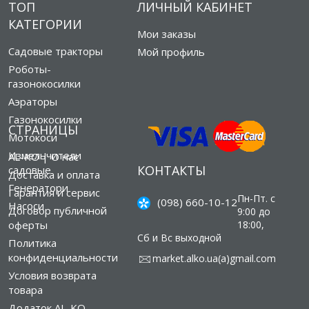
ТОП
ЛИЧНЫЙ КАБИНЕТ
КАТЕГОРИИ
Мои заказы
Садовые тракторы
Мой профиль
Роботы-
газонокосилки
Аэраторы
Газонокосилки
СТРАНИЦЫ
Мотокоси
Измельчители
AL-KO | О нас
КОНТАКТЫ
садовые
Доставка и оплата
Генератори
Гарантия и сервис
Пн-Пт. с
(098) 660-10-12
Насоси
Договор публичной
9:00 до
оферты
18:00,
Сб и Вс выходной
Политика
конфиденциальности
market.alko.ua(а)gmail.com
Условия возврата
товара
Додаток AL-KO