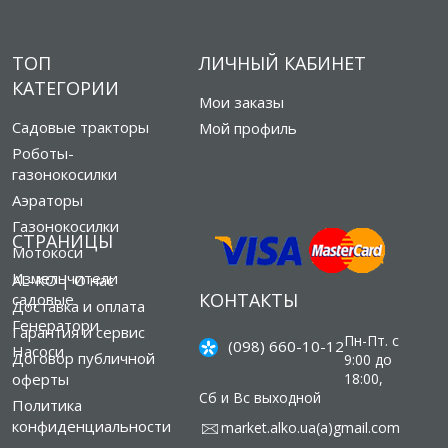
ТОП
ЛИЧНЫЙ КАБИНЕТ
КАТЕГОРИИ
Мои заказы
Садовые тракторы
Мой профиль
Роботы-
газонокосилки
Аэраторы
Газонокосилки
СТРАНИЦЫ
Мотокоси
Измельчители
AL-KO | О нас
КОНТАКТЫ
садовые
Доставка и оплата
Генератори
Гарантия и сервис
Пн-Пт. с
(098) 660-10-12
Насоси
Договор публичной
9:00 до
оферты
18:00,
Сб и Вс выходной
Политика
конфиденциальности
market.alko.ua(а)gmail.com