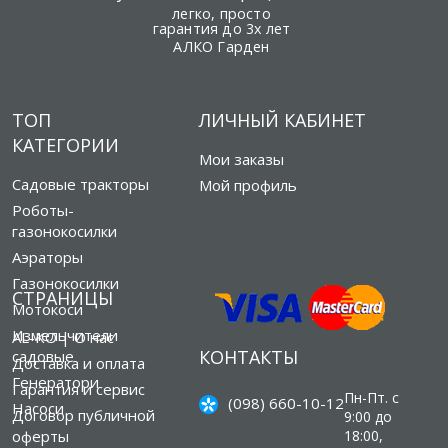
легко, просто
гарантия до 3х лет
АЛКО Гарден
ТОП
ЛИЧНЫЙ КАБИНЕТ
КАТЕГОРИИ
Мои заказы
Садовые тракторы
Мой профиль
Роботы-
газонокосилки
Аэраторы
Газонокосилки
СТРАНИЦЫ
Мотокоси
Измельчители
AL-KO | О нас
КОНТАКТЫ
садовые
Доставка и оплата
Генератори
Гарантия и сервис
Пн-Пт. с
(098) 660-10-12
Насоси
Договор публичной
9:00 до
оферты
18:00,