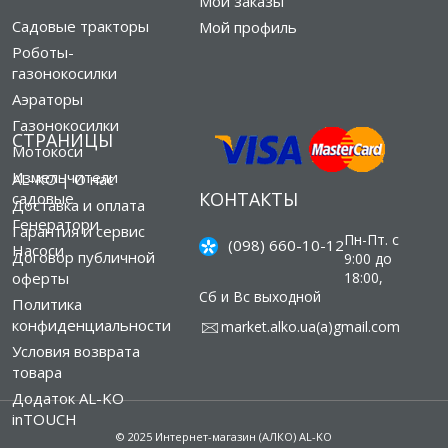
Мои заказы
Садовые тракторы
Мой профиль
Роботы-
газонокосилки
Аэраторы
Газонокосилки
СТРАНИЦЫ
Мотокоси
Измельчители
AL-KO | О нас
КОНТАКТЫ
садовые
Доставка и оплата
Генератори
Гарантия и сервис
Пн-Пт. с
(098) 660-10-12
Насоси
Договор публичной
9:00 до
оферты
18:00,
Сб и Вс выходной
Политика
конфиденциальности
market.alko.ua(а)gmail.com
Условия возврата
товара
Додаток AL-KO
inTOUCH
© 2025 Интернет-магазин (АЛКО) AL-KO